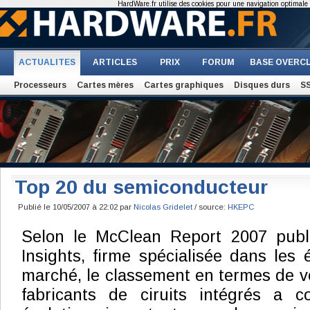
HardWare.fr utilise des cookies pour une navigation optimale et
ACTUALITES
ARTICLES
PRIX
FORUM
BASE OVERC
Processeurs
Cartes mères
Cartes graphiques
Disques durs
S
Top 20 du semiconducteur
Publié le 10/05/2007 à 22:02 par
Nicolas Gridelet
/ source:
HKEPC
Selon le McClean Report 2007 publ
Insights, firme spécialisée dans les
marché, le classement en termes de v
fabricants de ciruits intégrés a 