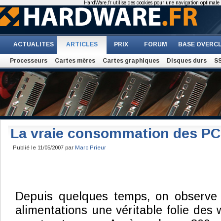
HardWare.fr utilise des cookies pour une navigation optimale et
ACTUALITES
ARTICLES
PRIX
FORUM
BASE OVERC
Processeurs
Cartes mères
Cartes graphiques
Disques durs
S
La vraie consommation des PC
Publié le 11/05/2007 par
Marc Prieur
Depuis quelques temps, on observe
alimentations une véritable folie des 