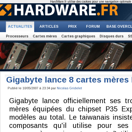
HardWare.fr utilise des cookies pour une navigation optimale et
ACTUALITES
ARTICLES
PRIX
FORUM
BASE OVERC
Processeurs
Cartes mères
Cartes graphiques
Disques durs
S
Gigabyte lance 8 cartes mères
Publié le 10/05/2007 à 23:34 par
Nicolas Gridelet
Gigabyte lance officiellement ses tr
mères équipées du chipset P35 Exp
modèles au total. Le taiwanais insist
composants qu'il utilise pour se