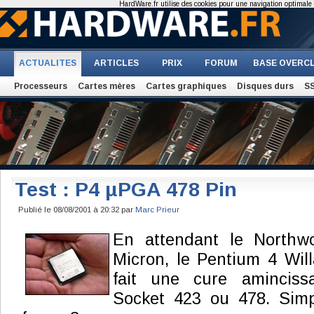
HardWare.fr utilise des cookies pour une navigation optimale et
ACTUALITES
ARTICLES
PRIX
FORUM
BASE OVERC
Processeurs
Cartes mères
Cartes graphiques
Disques durs
S
Test : P4 µPGA 478 Pin
Publié le 08/08/2001 à 20:32 par
Marc Prieur
En attendant le Northw
Micron, le Pentium 4 Wil
fait une cure amincis
Socket 423 ou 478. Sim