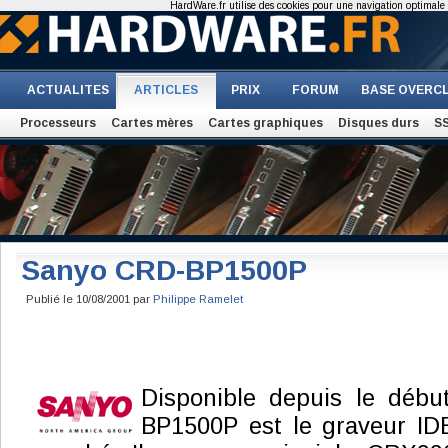
HardWare.fr utilise des cookies pour une navigation optimale et
ACTUALITES
ARTICLES
PRIX
FORUM
BASE OVERC
Processeurs
Cartes mères
Cartes graphiques
Disques durs
S
Sanyo CRD-BP1500P
Publié le 10/08/2001 par
Philippe Ramelet
Disponible depuis le débu
BP1500P est le graveur ID