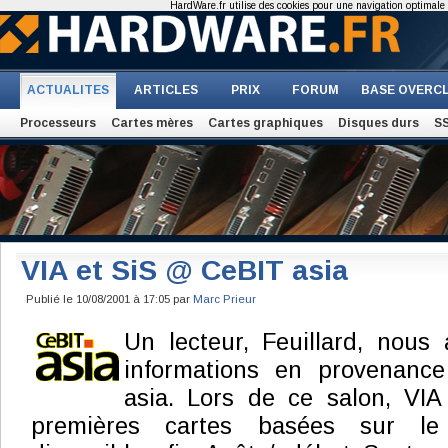
HardWare.fr utilise des cookies pour une navigation optimale et
ACTUALITES
ARTICLES
PRIX
FORUM
BASE OVERC
Processeurs
Cartes mères
Cartes graphiques
Disques durs
S
VIA et SiS @ CeBIT asia
Publié le 10/08/2001 à 17:05 par
Marc Prieur
Un lecteur, Feuillard, nous
informations en provenanc
asia. Lors de ce salon, VIA
premières cartes basées sur le