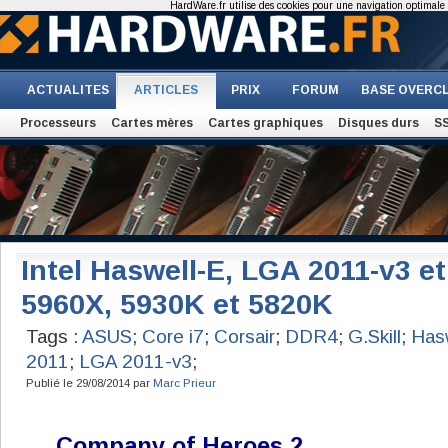
HardWare.fr utilise des cookies pour une navigation optimale et
ACTUALITES
ARTICLES
PRIX
FORUM
BASE OVERC
Processeurs
Cartes mères
Cartes graphiques
Disques durs
S
Intel Haswell-E, LGA 2011-v3 et
5960X, 5930K et 5820K
Tags :
ASUS
;
Core i7
;
Corsair
;
DDR4
;
G.Skill
;
Has
2011
;
LGA 2011-v3
;
Publié le 29/08/2014 par
Marc Prieur
Company of Heroes 2