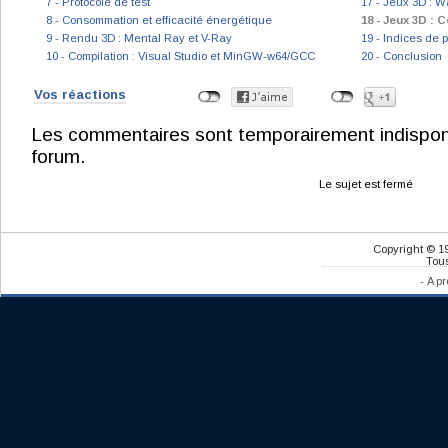
7 - Protocole de test
17 - Jeux 3D : W
8 - Consommation et efficacité énergétique
18 - Jeux 3D :
9 - Rendu 3D : Mental Ray et V-Ray
19 - Indices de
10 - Compilation : Visual Studio et MinGW-w64/GCC
20 - Conclusion
Vos réactions
Les commentaires sont temporairement indisponibl
forum.
Le sujet est fermé
Copyright © 1
Tous
-
A pr