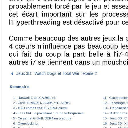
probablement forcé par le jeu et assez 
cet écart important sur les proces
l'Hyperthreading est désactivé pour ce
Comme beaucoup des autres jeux la p
4 cœurs n'influence pas beaucoup le
qui fait du coup la part belle à l'i7
autres i7 se tiennent dans un mouchoi
Jeux 3D : Watch Dogs et Total War : Rome 2
Sommaire
1 - Haswell-E et LGA 2011-v3
11 - Compressio
2 - Core i7-5960X, i7-5930K et i7-5820K
12 - Encodage : 
3 - X99 Express et ASUS X99-Deluxe
13 - Traitement 
4 - La DDR4 : la problématique de la fréquence
14 - IA d'échecs :
5 - Corsair et G.Skill, DDR4 en pratique
15 - Jeux 3D : Cr
6 - Overclocking
16 - Jeux 3D : X