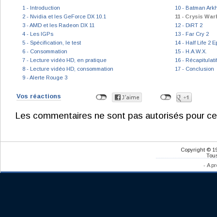
1 - Introduction
10 - Batman Ark
2 - Nvidia et les GeForce DX 10.1
11 - Crysis Wa
3 - AMD et les Radeon DX 11
12 - DiRT 2
4 - Les IGPs
13 - Far Cry 2
5 - Spécification, le test
14 - Half Life 2 
6 - Consommation
15 - H.A.W.X.
7 - Lecture vidéo HD, en pratique
16 - Récapitulat
8 - Lecture vidéo HD, consommation
17 - Conclusion
9 - Alerte Rouge 3
Vos réactions
Les commentaires ne sont pas autorisés pour ce
Copyright © 1
Tous
-
A pr