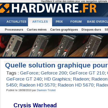
HardWare.fr utilise des cookies pour une navigation optimale et
ACTUALITES
ARTICLES
PRIX
FORUM
BASE OVERC
Processeurs
Cartes mères
Cartes graphiques
Disques durs
S
Quelle solution graphique pou
Tags :
GeForce
;
Geforce 200
;
GeForce GT 210
;
GeForce GT 240
;
HD Graphics
;
Radeon
;
Radeon
5450
;
Radeon HD 5570
;
Radeon HD 5670
;
Rade
Publié le 18/08/2010 par
Damien Triolet
Crysis Warhead