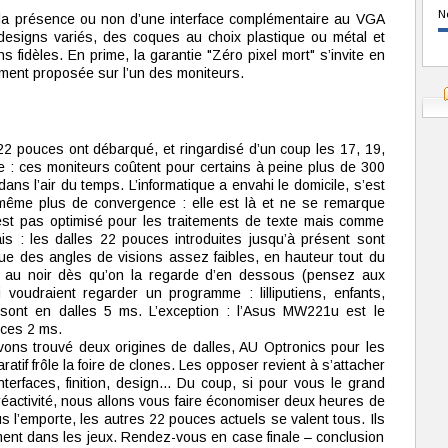
N
ar la présence ou non d’une interface complémentaire au VGA
esigns variés, des coques au choix plastique ou métal et
fidèles. En prime, la garantie "Zéro pixel mort" s’invite en
emment proposée sur l’un des moniteurs.
 22 pouces ont débarqué, et ringardisé d’un coup les 17, 19,
: ces moniteurs coûtent pour certains à peine plus de 300
dans l’air du temps. L’informatique a envahi le domicile, s’est
 même plus de convergence : elle est là et ne se remarque
st pas optimisé pour les traitements de texte mais comme
ais : les dalles 22 pouces introduites jusqu’à présent sont
ue des angles de visions assez faibles, en hauteur tout du
t au noir dès qu’on la regarde d’en dessous (pensez aux
 voudraient regarder un programme : lilliputiens, enfants,
n sont en dalles 5 ms. L’exception : l’Asus MW221u est le
uces 2 ms.
ons trouvé deux origines de dalles, AU Optronics pour les
tif frôle la foire de clones. Les opposer revient à s’attacher
terfaces, finition, design... Du coup, si pour vous le grand
 réactivité, nous allons vous faire économiser deux heures de
Asus l’emporte, les autres 22 pouces actuels se valent tous. Ils
ent dans les jeux. Rendez-vous en case finale – conclusion