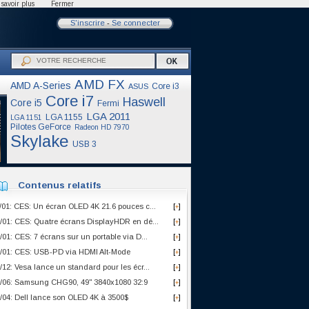
savoir plus
Fermer
S'inscrire
-
Se connecter
AMD FX
AMD A-Series
Core i3
ASUS
Core i7
Haswell
Core i5
Fermi
LGA 2011
LGA 1155
LGA 1151
Pilotes GeForce
Radeon HD 7970
Skylake
USB 3
Contenus relatifs
/01: CES: Un écran OLED 4K 21.6 pouces c...
[
]
+
/01: CES: Quatre écrans DisplayHDR en dé...
[
]
+
/01: CES: 7 écrans sur un portable via D...
[
]
+
/01: CES: USB-PD via HDMI Alt-Mode
[
]
+
/12: Vesa lance un standard pour les écr...
[
]
+
/06: Samsung CHG90, 49" 3840x1080 32:9
[
]
+
/04: Dell lance son OLED 4K à 3500$
[
]
+