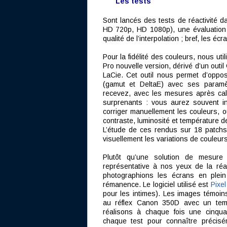
Les tests
Sont lancés des tests de réactivité da
HD 720p, HD 1080p), une évaluation d
qualité de l’interpolation ; bref, les 
Pour la fidélité des couleurs, nous uti
Pro nouvelle version, dérivé d’un outil
LaCie. Cet outil nous permet d’oppose
(gamut et DeltaE) avec ses paramè
recevez, avec les mesures après calib
surprenants : vous aurez souvent i
corriger manuellement les couleurs, 
contraste, luminosité et température d
L’étude de ces rendus sur 18 patchs 
visuellement les variations de couleurs
Plutôt qu’une solution de mesure 
représentative à nos yeux de la réac
photographions les écrans en plein 
rémanence. Le logiciel utilisé est
Pixe
pour les intimes). Les images témoi
au réflex Canon 350D avec un te
réalisons à chaque fois une cinqua
chaque test pour connaître précisé