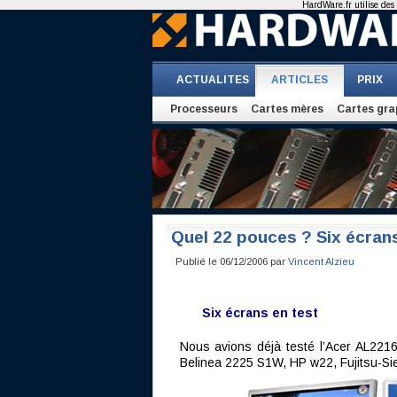
HardWare.fr utilise des 
ACTUALITES
ARTICLES
PRIX
Processeurs
Cartes mères
Cartes gra
Quel 22 pouces ? Six écrans
Publié le 06/12/2006 par
Vincent Alzieu
Six écrans en test
Nous avions déjà testé l’Acer AL2216
Belinea 2225 S1W, HP w22, Fujitsu-