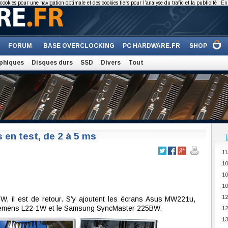
cookies pour une navigation optimale et des cookies tiers pour l'analyse du trafic et la publicité
En 
FORUM
BASE OVERCLOCKING
PC HARDWARE.FR
SHOP
phiques
Disques durs
SSD
Divers
Tout
 en test, de 2 à 5 ms
11
10
10
10
12
W, il est de retour. S’y ajoutent les écrans Asus MW221u,
Siemens L22-1W et le Samsung SyncMaster 225BW.
12
13