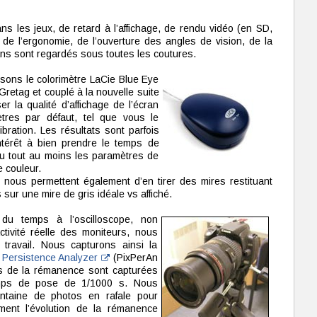
ns les jeux, de retard à l’affichage, de rendu vidéo (en SD,
e l’ergonomie, de l’ouverture des angles de vision, de la
écrans sont regardés sous toutes les coutures.
lisons le colorimètre LaCie Blue Eye
 Gretag et couplé à la nouvelle suite
r la qualité d’affichage de l’écran
tres par défaut, tel que vous le
ration. Les résultats sont parfois
ntérêt à bien prendre le temps de
ou tout au moins les paramètres de
e couleur.
nous permettent également d’en tirer des mires restituant
 sur une mire de gris idéale vs affiché.
du temps à l’oscilloscope, non
tivité réelle des moniteurs, nous
travail. Nous capturons ainsi la
l Persistence Analyzer
(PixPerAn
ns de la rémanence sont capturées
mps de pose de 1/1000 s. Nous
ntaine de photos en rafale pour
ment l’évolution de la rémanence