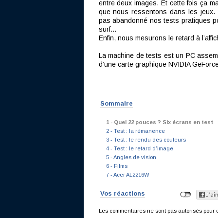
entre deux images. Et cette fois ça ma
que nous ressentons dans les jeux. 
pas abandonné nos tests pratiques po
surf...
Enfin, nous mesurons le retard à l’aff
La machine de tests est un PC assem
d’une carte graphique NVIDIA GeForc
Sommaire
1 - Quel 22 pouces ? Six écrans en test
2 - Test : la rémanence
3 - Test : le rendu des couleurs
4 - Test : le retard d'image
5 - Angles de vision
6 - Films
7 - Acer AL2216W
Vos réactions
Les commentaires ne sont pas autorisés pour c