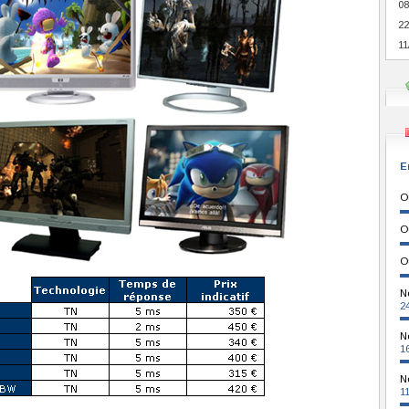
08
22
11
E
O
O
O
N
2
N
1
N
1