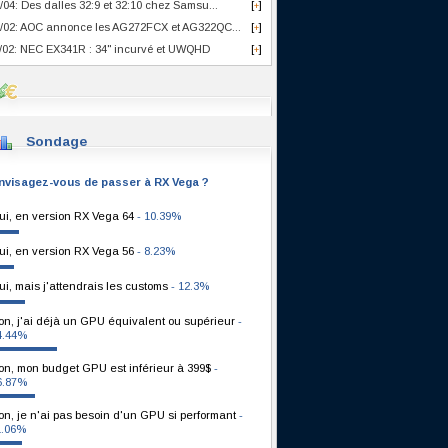
/04: Des dalles 32:9 et 32:10 chez Samsu...
[
]
+
/02: AOC annonce les AG272FCX et AG322QC...
[
]
+
/02: NEC EX341R : 34" incurvé et UWQHD
[
]
+
Sondage
nvisagez-vous de passer à RX Vega ?
ui, en version RX Vega 64
- 10.39%
ui, en version RX Vega 56
- 8.23%
ui, mais j'attendrais les customs
- 12.3%
on, j'ai déjà un GPU équivalent ou supérieur
-
4.44%
on, mon budget GPU est inférieur à 399$
-
6.87%
on, je n'ai pas besoin d'un GPU si performant
-
1.06%