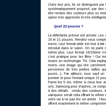
Outre leur prix, ils se distinguent p
systématiquement proposé, par des d
des rendus des couleurs plus ou moins 
option très appréciée et très intellig
Quel 22 pouces ?
La déferlante prévue est arrivée. Les
20 et 21 pouces. Rendez-vous compte 
euros. Leur format wide est tout à fait 
introduit dans le salon. On ne parle
même plus. Leur format 16/10ème n’e
c’est pratique pour les films ! Oui m
toutes en technologie TN. Cela impliq
moins, une image qui vire carrémen
personnes de très petites tailles qui
puces...). Par ailleurs, tous sauf u
premier et pour l’instant unique 22 po
Parmi les 5 ms, même si nous leur av
uns, Samsung pour d’autres, ce compara
à des détails : rendu des couleurs, in
vainqueur serait celui offrant la même
votre vie à ne pas lire cet article : l’
offrent exactement le même comportem