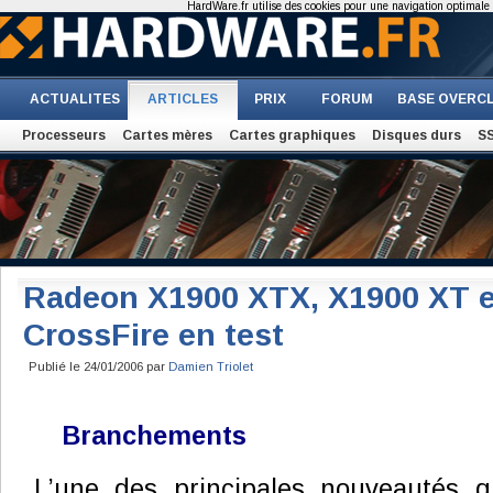
HardWare.fr utilise des cookies pour une navigation optimale et
ACTUALITES
ARTICLES
PRIX
FORUM
BASE OVERC
Processeurs
Cartes mères
Cartes graphiques
Disques durs
S
Radeon X1900 XTX, X1900 XT e
CrossFire en test
Publié le 24/01/2006 par
Damien Triolet
Branchements
L’une des principales nouveautés qu