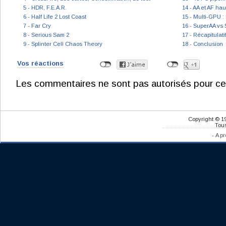
5 - HDR, F.E.A.R.
14 - AA et AF hau
6 - Half Life 2 Lost Coast
15 - Multi-GPU :
7 - Far Cry
16 - SuperAA vs 
8 - Serious Sam 2
17 - Récapitulat
9 - Splinter Cell Chaos Theory
18 - Conclusion
Vos réactions
Les commentaires ne sont pas autorisés pour ce
Copyright © 1
Tous
-
A pr