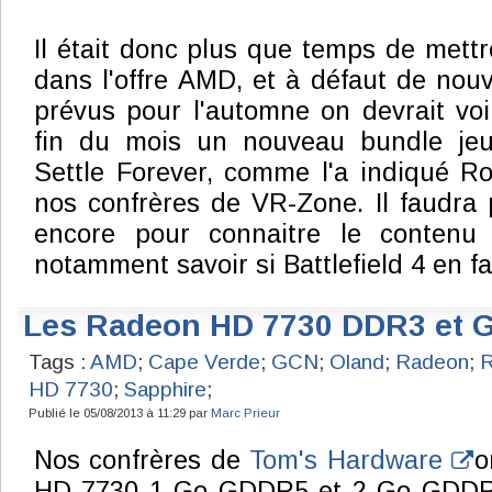
Il était donc plus que temps de mett
dans l'offre AMD, et à défaut de no
prévus pour l'automne on devrait voir
fin du mois un nouveau bundle j
Settle Forever, comme l'a indiqué R
nos confrères de VR-Zone. Il faudra 
encore pour connaitre le contenu 
notamment savoir si Battlefield 4 en fai
Les Radeon HD 7730 DDR3 et 
Tags :
AMD
;
Cape Verde
;
GCN
;
Oland
;
Radeon
;
R
HD 7730
;
Sapphire
;
Publié le 05/08/2013 à 11:29 par
Marc Prieur
Nos confrères de
Tom's Hardware
on
HD 7730 1 Go GDDR5 et 2 Go GDDR