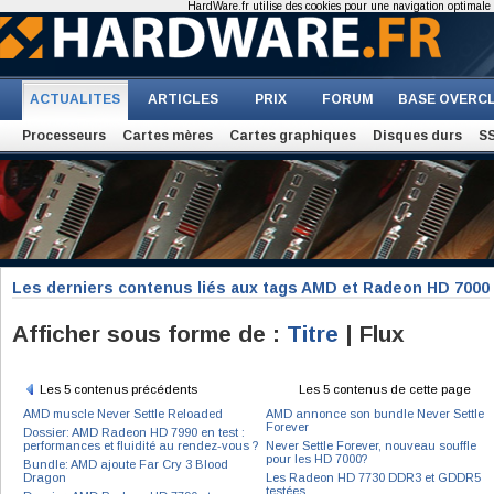
HardWare.fr utilise des cookies pour une navigation optimale et
ACTUALITES
ARTICLES
PRIX
FORUM
BASE OVERC
Processeurs
Cartes mères
Cartes graphiques
Disques durs
S
Les derniers contenus liés aux tags AMD et Radeon HD 7000
Afficher sous forme de :
Titre
| Flux
Les 5 contenus précédents
Les 5 contenus de cette page
AMD muscle Never Settle Reloaded
AMD annonce son bundle Never Settle
Forever
Dossier: AMD Radeon HD 7990 en test :
performances et fluidité au rendez-vous ?
Never Settle Forever, nouveau souffle
pour les HD 7000?
Bundle: AMD ajoute Far Cry 3 Blood
Dragon
Les Radeon HD 7730 DDR3 et GDDR5
testées