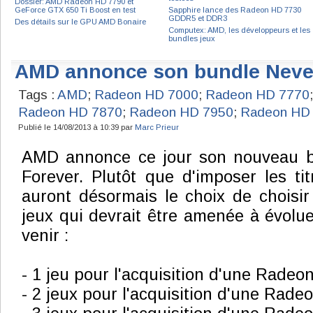
Dossier: AMD Radeon HD 7790 et
GeForce GTX 650 Ti Boost en test
Sapphire lance des Radeon HD 7730
GDDR5 et DDR3
Des détails sur le GPU AMD Bonaire
Computex: AMD, les développeurs et les
bundles jeux
AMD annonce son bundle Never
Tags :
AMD
;
Radeon HD 7000
;
Radeon HD 7770
Radeon HD 7870
;
Radeon HD 7950
;
Radeon HD
Publié le 14/08/2013 à 10:39 par
Marc Prieur
AMD annonce ce jour son nouveau b
Forever. Plutôt que d'imposer les titr
auront désormais le choix de choisir
jeux qui devrait être amenée à évolue
venir :
- 1 jeu pour l'acquisition d'une Rade
- 2 jeux pour l'acquisition d'une Rade