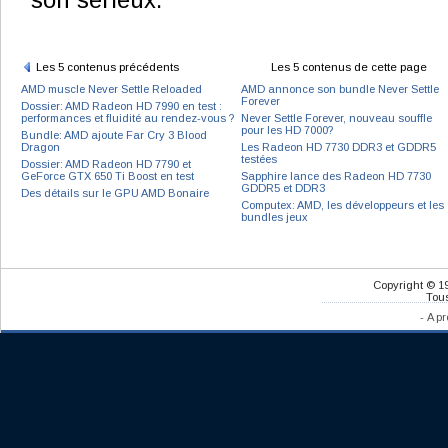
son sérieux.
Les 5 contenus précédents
Les 5 contenus de cette page
AMD muscle Never Settle Reloaded
AMD annonce son bundle Never Settle
Forever
Dossier: AMD Radeon HD 7990 en test :
performances et fluidité au rendez-vous ?
Never Settle Forever, nouveau souffle
pour les HD 7000?
Bundle: AMD ajoute Far Cry 3 Blood
Dragon
Les Radeon HD 7730 DDR3 et GDDR5
testées
Dossier: AMD Radeon HD 7790 et
GeForce GTX 650 Ti Boost en test
Sapphire lance des Radeon HD 7730
GDDR5 et DDR3
Des détails sur le GPU AMD Bonaire
Computex: AMD, les développeurs et les
bundles jeux
Copyright © 1
Tous
-
A pr