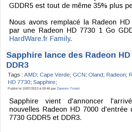
GDDR5 est tout de même 35% plus pe
Nous avons remplacé la Radeon H
par une Radeon HD 7730 1 Go GD
HardWare.fr Family
.
Sapphire lance des Radeon HD
DDR3
Tags :
AMD
;
Cape Verde
;
GCN
;
Oland
;
Radeon
;
R
HD 7730
;
Sapphire
;
Publié le 10/07/2013 à 00:46 par
Damien Triolet
Sapphire vient d'annoncer l'arriv
nouvelles Radeon HD 7000 d'entrée
7730 GDDR5 et DDR3.