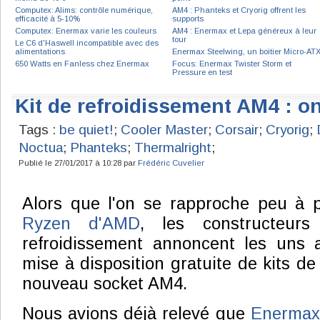
Computex: Alims: contrôle numérique,
AM4 : Phanteks et Cryorig offrent les
efficacité à 5-10%
supports
Computex: Enermax varie les couleurs
AM4 : Enermax et Lepa généreux à leur
tour
Le C6 d'Haswell incompatible avec des
alimentations
Enermax Steelwing, un boitier Micro-AT
650 Watts en Fanless chez Enermax
Focus: Enermax Twister Storm et
Pressure en test
Kit de refroidissement AM4 : on 
Tags :
be quiet!
;
Cooler Master
;
Corsair
;
Cryorig
;
Noctua
;
Phanteks
;
Thermalright
;
Publié le 27/01/2017 à 10:28 par
Frédéric Cuvelier
Alors que l'on se rapproche peu à p
Ryzen d'AMD
, les constructeur
refroidissement annoncent les uns a
mise à disposition gratuite de kits de
nouveau socket AM4.
Nous avions déjà relevé que
Enermax 