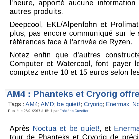
l'heure, apporté aucune information
autres produits.
Deepcool, EKL/Alpenföhn et Prolimat
plus, pas encore communiqué sur le s
références face à l'arrivée de Ryzen.
Notez enfin que d'autres construc
Computer et Watercool, font payer le
comptez entre 10 et 15 euros selon le
AM4 : Phanteks et Cryorig offr
Tags :
AM4
;
AMD
;
be quiet!
;
Cryorig
;
Enermax
;
No
Publié le 26/01/2017 à 15:11 par
Frédéric Cuvelier
Après
Noctua et be quiet!
, et
Enerma
tour de Phanteks et Cryorig de précis