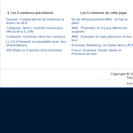
Les 5 contenus précédents
Les 5 contenus de cette page
Dossier: Comparatif de 18 ventirads à
Kit de refroidissement AM4 : on fait le
moins de 40 €
point
Computex: Alims: contrôle numérique,
AM4 : Phanteks et Cryorig offrent les
efficacité à 5-10%
supports
Computex: Enermax varie les couleurs
AM4 : Enermax et Lepa généreux à leur
tour
Le C6 d'Haswell incompatible avec des
alimentations
Enermax Steelwing, un boitier Micro-AT
650 Watts en Fanless chez Enermax
Focus: Enermax Twister Storm et
Pressure en test
Copyright © 1
Tous
-
A pr