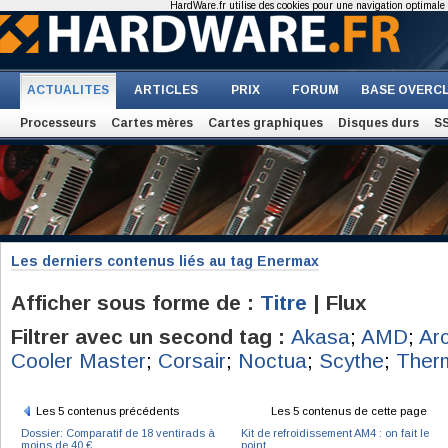
HardWare.fr utilise des cookies pour une navigation optimale et
ACTUALITES
ARTICLES
PRIX
FORUM
BASE OVERC
Processeurs
Cartes mères
Cartes graphiques
Disques durs
S
Les derniers contenus liés au tag Enermax
Afficher sous forme de :
Titre
| Flux
Filtrer avec un second tag :
Akasa
;
AMD
;
Arc
Cooler Master
;
Corsair
;
Noctua
;
Scythe
;
Therm
Les 5 contenus précédents
Les 5 contenus de cette page
Dossier: Comparatif de 18 ventirads à
Kit de refroidissement AM4 : on fait le
moins de 40 €
point