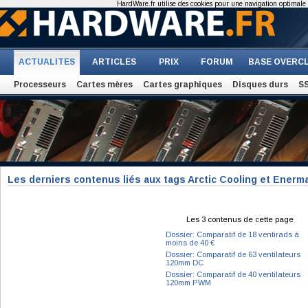
HardWare.fr utilise des cookies pour une navigation optimale et
ACTUALITES
ARTICLES
PRIX
FORUM
BASE OVERC
Processeurs
Cartes mères
Cartes graphiques
Disques durs
S
Les derniers contenus liés aux tags Arctic Cooling et Enerm
Les 3 contenus de cette page
Dossier: Comparatif de 18 ventirads à
moins de 40 €
Dossier: Comparatif de 63 ventilateurs
120mm DC
Dossier: Comparatif de 40 ventilateurs
120mm PWM