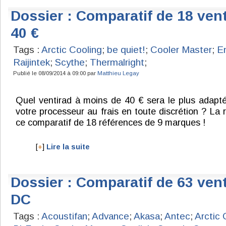
Dossier : Comparatif de 18 ven
40 €
Tags :
Arctic Cooling
;
be quiet!
;
Cooler Master
;
E
Raijintek
;
Scythe
;
Thermalright
;
Publié le 08/09/2014 à 09:00 par
Matthieu Legay
Quel ventirad à moins de 40 € sera le plus adapt
votre processeur au frais en toute discrétion ? La
ce comparatif de 18 références de 9 marques !
[
+
]
Lire la suite
Dossier : Comparatif de 63 ve
DC
Tags :
Acoustifan
;
Advance
;
Akasa
;
Antec
;
Arctic 