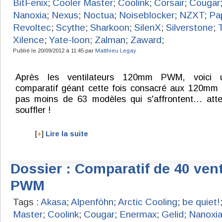
BitFenix
;
Cooler Master
;
Coolink
;
Corsair
;
Cougar
Nanoxia
;
Nexus
;
Noctua
;
Noiseblocker
;
NZXT
;
Pa
Revoltec
;
Scythe
;
Sharkoon
;
SilenX
;
Silverstone
;
Xilence
;
Yate-loon
;
Zalman
;
Zaward
;
Publié le 20/09/2012 à 11:45 par
Matthieu Legay
Après les ventilateurs 120mm PWM, voici 
comparatif géant cette fois consacré aux 120mm
pas moins de 63 modèles qui s'affrontent… atte
souffler !
[
+
]
Lire la suite
Dossier : Comparatif de 40 ve
PWM
Tags :
Akasa
;
Alpenföhn
;
Arctic Cooling
;
be quiet!
Master
;
Coolink
;
Cougar
;
Enermax
;
Gelid
;
Nanoxi