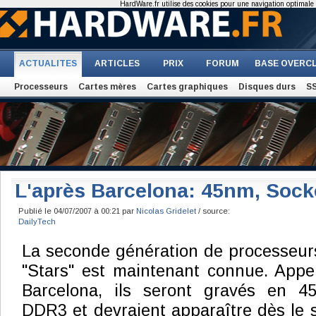
HardWare.fr utilise des cookies pour une navigation optimale et
ACTUALITES
ARTICLES
PRIX
FORUM
BASE OVERC
Processeurs
Cartes mères
Cartes graphiques
Disques durs
S
L'après Barcelona: 45nm, Soc
Publié le 04/07/2007 à 00:21 par
Nicolas Gridelet
/ source:
DailyTech
La seconde génération de processeurs 
"Stars" est maintenant connue. Appe
Barcelona, ils seront gravés en 4
DDR3 et devraient apparaître dès le