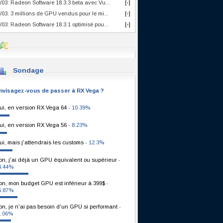
/03: Radeon Software 18.3.3 beta avec Vu...
[
]
+
/03: 3 millions de GPU vendus pour le mi...
[
]
+
/03: Radeon Software 18.3.1 optimisé pou...
[
]
+
Sondage
nvisagez-vous de passer à RX Vega ?
ui, en version RX Vega 64
- 10.39%
ui, en version RX Vega 56
- 8.23%
ui, mais j'attendrais les customs
- 12.3%
on, j'ai déjà un GPU équivalent ou supérieur
-
4.44%
on, mon budget GPU est inférieur à 399$
-
6.87%
on, je n'ai pas besoin d'un GPU si performant
-
1.06%