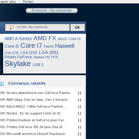
savoir plus
Fermer
S'inscrire
-
Se connecter
AMD FX
AMD A-Series
Core i3
ASUS
Core i7
Haswell
Core i5
Fermi
LGA 2011
LGA 1155
LGA 1151
Pilotes GeForce
Radeon HD 7970
Skylake
USB 3
Contenus relatifs
/05: Nvidia abandonne son GeForce Partne...
[
]
+
/04: AMD Vega 7nm en labo, Zen 2 échanti...
[
]
+
/04: ASUS AREZ, l'effet GeForce Partner ...
[
]
+
/04: Nvidia : fin du support Fermi et 32...
[
]
+
/03: Pilotes Radeon et GeForce pour Far ...
[
]
+
/03: Pilotes GeForce 391.24 pour Sea of ...
[
]
+
/03: Microsoft annonce DirectX Raytracin...
[
]
+