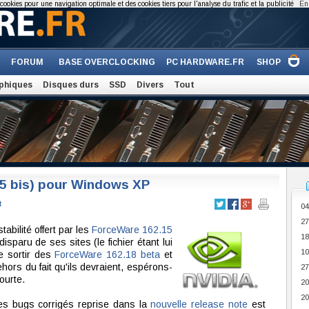
cookies pour une navigation optimale et des cookies tiers pour l'analyse du trafic et la publicité
En 
FORUM
BASE OVERCLOCKING
PC HARDWARE.FR
SHOP
phiques
Disques durs
SSD
Divers
Tout
15 bis) pour Windows XP
t
04
27
abilité offert par les
ForceWare 162.15
18
isparu de ses sites (le fichier étant lui
10
de sortir des
ForceWare 162.18 beta
et
ors du fait qu'ils devraient, espérons-
27
ourte.
20
20
es bugs corrigés reprise dans la
nouvelle release note
est