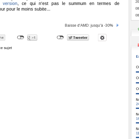
20
 version
, ce qui n'est pas le summum en termes de
ur pour le moins subite...
08
08
Baisse d'AMD: jusqu'à -30%
e sujet
E
O
O
O
N
2
N
1
N
1