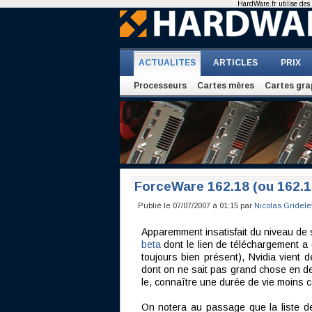
HardWare.fr utilise des 
ACTUALITES
ARTICLES
PRIX
Processeurs
Cartes mères
Cartes gra
ForceWare 162.18 (ou 162.
Publié le 07/07/2007 à 01:15 par
Nicolas Gridele
Apparemment insatisfait du niveau de st
beta
dont le lien de téléchargement a d
toujours bien présent), Nvidia vient 
dont on ne sait pas grand chose en deh
le, connaître une durée de vie moins c
On notera au passage que la liste d