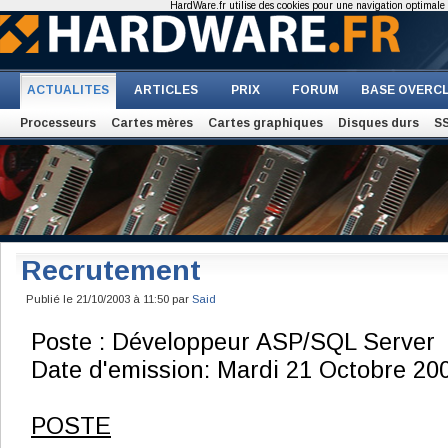
HardWare.fr utilise des cookies pour une navigation optimale et
ACTUALITES
ARTICLES
PRIX
FORUM
BASE OVERC
Processeurs
Cartes mères
Cartes graphiques
Disques durs
S
Recrutement
Publié le 21/10/2003 à 11:50 par
Said
Poste : Développeur ASP/SQL Server
Date d'emission: Mardi 21 Octobre 20
POSTE