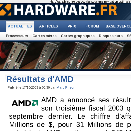
HardWare.fr utilise des cookies pour une navigation optimale et
ACTUALITES
ARTICLES
PRIX
FORUM
BASE OVERC
Processeurs
Cartes mères
Cartes graphiques
Disques durs
S
Résultats d'AMD
Publié le 17/10/2003 à 00:39 par
Marc Prieur
AMD a annoncé ses résulta
son troisième fiscal 2003 q
septembre dernier. Le chiffre d'aff
Millions de $, pour 31 Millions de p