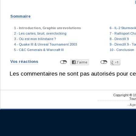
Sommaire
1 - Introduction, Graphix unrevolutions
6 - IL-2 Sturmov
2 - Les cartes, bruit, overclocking
7 - Rallisport Ch
3 - Où est mon trilinéaire ?
8 - DirectX 9
4 - Quake III & Unreal Tournament 2003
9 - DirectX 9 - T
5 - C&C Generals & Warcraft III
10 - Conclusion
Vos réactions
Les commentaires ne sont pas autorisés pour ce
Copyright © 1
Tous
-
A pr