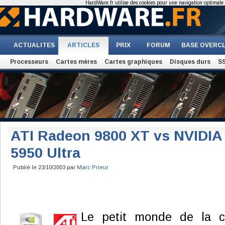
HardWare.fr utilise des cookies pour une navigation optimale et
ACTUALITES
ARTICLES
PRIX
FORUM
BASE OVERC
Processeurs
Cartes mères
Cartes graphiques
Disques durs
S
ATI Radeon 9800 XT vs NVIDIA
5950 Ultra
Publié le 23/10/2003 par
Marc Prieur
Le petit monde de la c