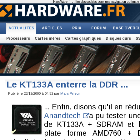
HardWare.fr utilise des cookies pour une navigation optimale et
ACTUALITES
ARTICLES
PRIX
FORUM
BASE OVERC
Processeurs
Cartes mères
Cartes graphiques
Disques durs
S
Le KT133A enterre la DDR ...
Publié le 23/12/2000 à 04:52 par
Marc Prieur
... Enfin, disons qu'il en rédu
Anandtech
a pu tester une
de KT133A + SDRAM et l
plate forme AMD760 +