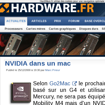
HardWare.fr utilise des cookies pour une navigation optimale et
ACTUALITES
ARTICLES
PRIX
FORUM
BASE OVERC
Processeurs
Cartes mères
Cartes graphiques
Disques durs
S
NVIDIA dans un mac
Publié le 25/12/2000 à 19:30 par
Marc Prieur
Selon
Go2Mac
, le procha
basé sur un G4 et utilis
Mercury, ne sera pas équipé
Mobility M4 mais d'un NVI