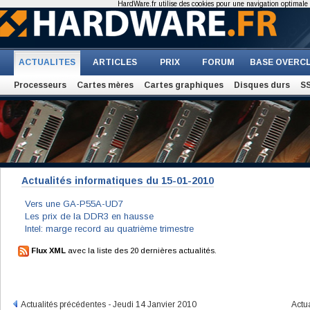
HardWare.fr utilise des cookies pour une navigation optimale et
ACTUALITES
ARTICLES
PRIX
FORUM
BASE OVERC
Processeurs
Cartes mères
Cartes graphiques
Disques durs
S
Actualités informatiques du 15-01-2010
Vers une GA-P55A-UD7
Les prix de la DDR3 en hausse
Intel: marge record au quatrième trimestre
Flux XML
avec la liste des 20 dernières actualités.
Actualités précédentes - Jeudi 14 Janvier 2010
Actu