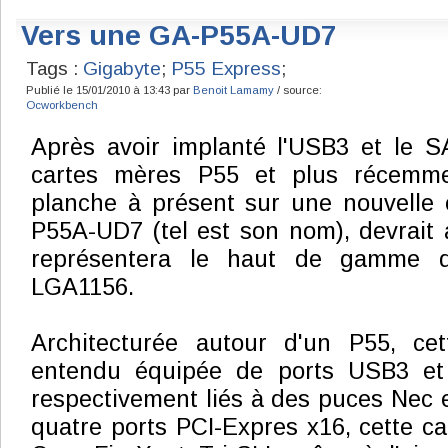
Vers une GA-P55A-UD7
Tags :
Gigabyte
;
P55 Express
;
Publié le 15/01/2010 à 13:43 par
Benoit Lamamy
/ source:
Ocworkbench
Après avoir implanté l'USB3 et le 
cartes mères P55 et plus récemm
planche à présent sur une nouvelle 
P55A-UD7 (tel est son nom), devrait a
représentera le haut de gamme de
LGA1156.
Architecturée autour d'un P55, ce
entendu équipée de ports USB3 et
respectivement liés à des puces Nec e
quatre ports PCI-Expres x16, cette ca