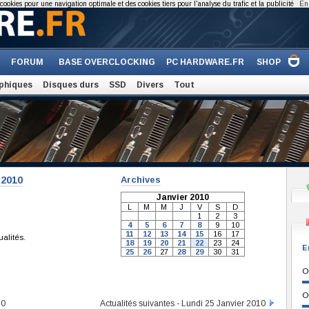
cookies pour une navigation optimale et des cookies tiers pour l'analyse du trafic et la publicité
En 
FORUM
BASE OVERCLOCKING
PC HARDWARE.FR
SHOP
phiques
Disques durs
SSD
Divers
Tout
-2010
Archives
Janvier 2010
L
M
M
J
V
S
D
1
2
3
4
5
6
7
8
9
10
11
12
13
14
15
16
17
ualités.
18
19
20
21
22
23
24
E
25
26
27
28
29
30
31
O
O
10
Actualités suivantes - Lundi 25 Janvier 2010