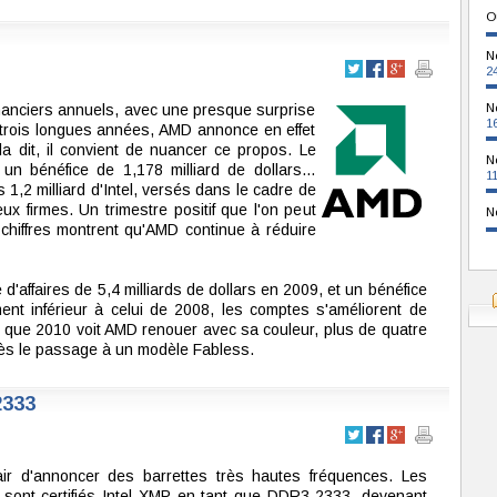
O
N
2
nanciers annuels, avec une presque surprise
N
1
is trois longues années, AMD annonce en effet
a dit, il convient de nuancer ce propos. Le
N
s un bénéfice de 1,178 milliard de dollars…
1
 1,2 milliard d'Intel, versés dans le cadre de
eux firmes. Un trimestre positif que l'on peut
N
es chiffres montrent qu'AMD continue à réduire
 d'affaires de 5,4 milliards de dollars en 2009, et un bénéfice
ent inférieur à celui de 2008, les comptes s'améliorent de
er que 2010 voit AMD renouer avec sa couleur, plus de quatre
rès le passage à un modèle Fabless.
2333
air d'annoncer des barrettes très hautes fréquences. Les
nt certifiés Intel XMP en tant que DDR3-2333, devenant