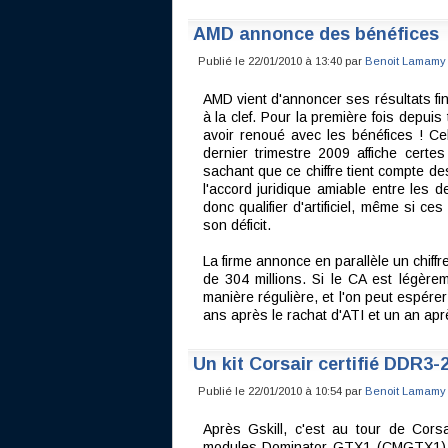
AMD annonce des bénéfices
Publié le 22/01/2010 à 13:40 par
Benoit Lamamy
AMD vient d'annoncer ses résultats fi
à la clef. Pour la première fois depu
avoir renoué avec les bénéfices ! Cel
dernier trimestre 2009 affiche certe
sachant que ce chiffre tient compte des
l'accord juridique amiable entre les d
donc qualifier d'artificiel, même si c
son déficit.
La firme annonce en parallèle un chiffre
de 304 millions. Si le CA est légèrem
manière régulière, et l'on peut espér
ans après le rachat d'ATI et un an ap
Un kit Corsair certifié DDR3-
Publié le 22/01/2010 à 10:54 par
Benoit Lamamy
Après Gskill, c'est au tour de Cors
modules Dominator GTX1 (CMGTX1) so