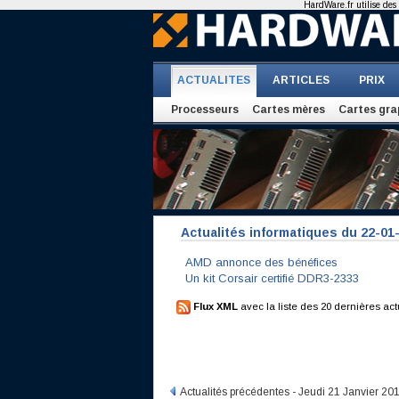
HardWare.fr utilise des 
ACTUALITES
ARTICLES
PRIX
Processeurs
Cartes mères
Cartes gra
Actualités informatiques du 22-01
AMD annonce des bénéfices
Un kit Corsair certifié DDR3-2333
Flux XML
avec la liste des 20 dernières act
Actualités précédentes - Jeudi 21 Janvier 20