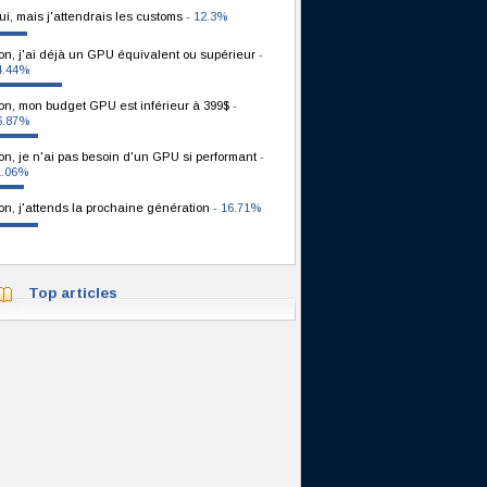
ui, mais j'attendrais les customs
- 12.3%
on, j'ai déjà un GPU équivalent ou supérieur
-
4.44%
on, mon budget GPU est inférieur à 399$
-
6.87%
on, je n'ai pas besoin d'un GPU si performant
-
1.06%
on, j'attends la prochaine génération
- 16.71%
Top articles