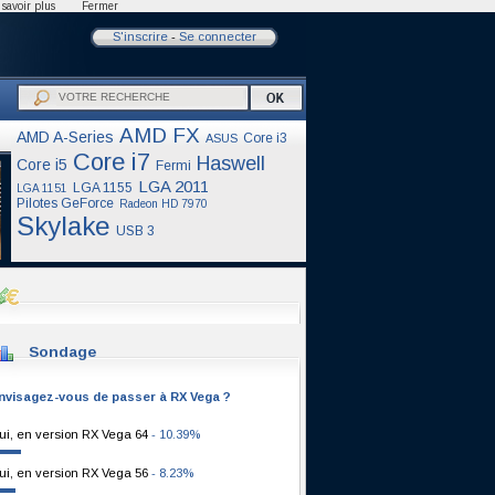
savoir plus
Fermer
S'inscrire
-
Se connecter
AMD FX
AMD A-Series
Core i3
ASUS
Core i7
Haswell
Core i5
Fermi
LGA 2011
LGA 1155
LGA 1151
Pilotes GeForce
Radeon HD 7970
Skylake
USB 3
Sondage
nvisagez-vous de passer à RX Vega ?
ui, en version RX Vega 64
- 10.39%
ui, en version RX Vega 56
- 8.23%