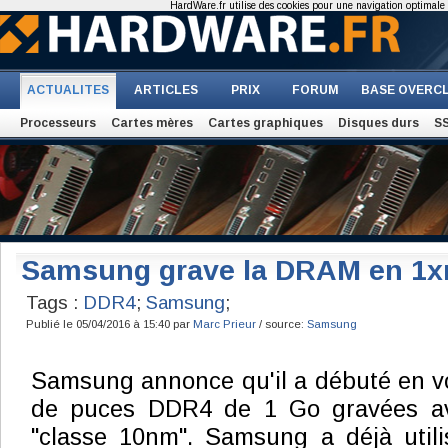
HardWare.fr utilise des cookies pour une navigation optimale et
ACTUALITES
ARTICLES
PRIX
FORUM
BASE OVERC
Processeurs
Cartes mères
Cartes graphiques
Disques durs
S
Samsung grave la DRAM en 1
Tags :
DDR4
;
Samsung
;
Publié le 05/04/2016 à 15:40 par
Marc Prieur
/ source:
Samsung
Samsung annonce qu'il a débuté en v
de puces DDR4 de 1 Go gravées a
"classe 10nm". Samsung a déjà utili