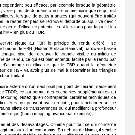
t cependant peu efficace, par exemple lorsque la géométrie
t, voire plus, de données à écrire en mémoire que ce qui est
lleurs, lorsque de petits triangles (qui peuvent être traités
es, le rasterizer peut se retrouver débordé puisqu'il va devoir
tte perte d'efficacité potentielle est la raison pour laquelle les
t l'IMR en plus du TBR.
erVR ajoute au TBR le principe du rendu différé : se
 technique de HSR (Hidden Surface Removal) hardware basée
haque pixel de retrouver le triangle visible au milieu de
ne de rendu, ce qui est bien entendu facilité par le rendu par
 d'avantage en efficacité que le TBR quand la géométrie
eur de HSR va avoir plus de mal à déterminer les triangles
cteur limitant.
oire externe qu'un seul pixel par point de l'écran, seulement
type TBDR, ce qui permet des économies supplémentaires au
 texturing. Notez qu'en contrepartie, certaines techniques de
culières, qui peuvent avoir un coût, pour fonctionner sur ce
ertains effets de transparences ou qui modifient la profondeur
t géométrique (bump mapping avancé par exemple).
es et des désavantages. Comme pour tout ce qui concerne
s'agit toujours d'un compromis. En dehors de Nvidia, il semble