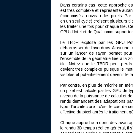
Dans certains cas, cette approche es
est très complexe et représente autan
économisé au niveau des pixels. Par ai
en un seul cycle) croisent plusieurs til
les traiter une fois pour chaque tile. Ce
GPU d'Intel et de Qualcomm supporten
Le TBDR exploité par les GPU Pow
débarrasser de l'overdraw. Ainsi une
sur un lancer de rayon permet pour c
l'ensemble de la géométrie liée à la zo
tile. Notez que le TBDR peut perdre
devient très complexe puisque le mot
visibles et potentiellement devenir le fa
Par contre, en plus de n'écrire en mém
un pixel est calculé par les GPU de 
niveau de la puissance de calcul et de
rendu demandent des adaptations parti
type d'architecture : c'est le cas de c
effective du pixel après le traitemen
Chaque approche a donc des avantag
le rendu 3D temps réel en général, il 