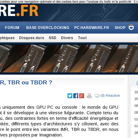
cookies pour une navigation optimale et des cookies tiers pour l'analyse du trafic et la publicité
En 
FORUM
BASE OVERCLOCKING
PC HARDWARE.FR
SHOP
phiques
Disques durs
SSD
Divers
Tout
MR, TBR ou TBDR ?
20
(0) Réaction
25
08
tion uniquement des GPU PC ou console : le monde du GPU
nt il se développe à une vitesse fulgurante. Compte tenu du
08
, des contraintes fortes en terme d'efficacité énergétique et
01
ée, différents types d'architectures s'y côtoient, avec des
01
aire le point entre les variantes IMR, TBR ou TBDR, en nous
28
tives proposées par Imagination.