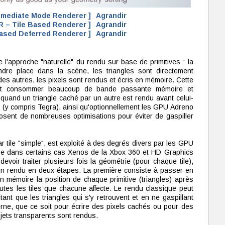
Immediate Mode Renderer ]
Agrandir
R – Tile Based Renderer ]
Agrandir
Based Deferred Renderer ]
Agrandir
 l'approche "naturelle" du rendu sur base de primitives : la
dre place dans la scène, les triangles sont directement
des autres, les pixels sont rendus et écris en mémoire. Cette
peut consommer beaucoup de bande passante mémoire et
 quand un triangle caché par un autre est rendu avant celui-
a (y compris Tegra), ainsi qu'optionnellement les GPU Adreno
osent de nombreuses optimisations pour éviter de gaspiller
ar tile "simple", est exploité à des degrés divers par les GPU
e dans certains cas Xenos de la Xbox 360 et HD Graphics
 devoir traiter plusieurs fois la géométrie (pour chaque tile),
un rendu en deux étapes. La première consiste à passer en
en mémoire la position de chaque primitive (triangles) après
outes les tiles que chacune affecte. Le rendu classique peut
aitant que les triangles qui s'y retrouvent et en ne gaspillant
ne, que ce soit pour écrire des pixels cachés ou pour des
jets transparents sont rendus.