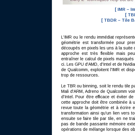
[ IMR – 
[ TB
[ TBDR – Tile 
L'IMR ou le rendu immédiat représente
géométrie est transformée pour pren
découpés en pixels les uns à la suite 
approche est très flexible mais 
entraîner le calcul de pixels masqués
ci. Les GPU d'AMD, d'Intel et de Nvidi
de Qualcomm, exploitent l'IMR et disp
trop de ressources.
Le TBR ou binning, soit le rendu tile p
Mali d'ARM, Adreno de Qualcomm voir
d'Intel. Pour être efficace et éviter de
cette approche doit être combinée à 
revue toute la géométrie et à écrire 
transformation ainsi qu'un lien vers t
ensuite se faire tile par tile, en ne tr
pas de bande passante mémoire exter
opérations de mélange lorsque des ob