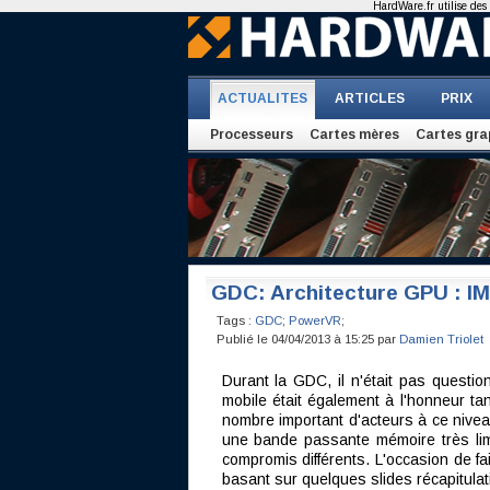
HardWare.fr utilise des 
ACTUALITES
ARTICLES
PRIX
Processeurs
Cartes mères
Cartes gra
GDC: Architecture GPU : I
Tags :
GDC
;
PowerVR
;
Publié le 04/04/2013 à 15:25 par
Damien Triolet
Durant la GDC, il n'était pas ques
mobile était également à l'honneur ta
nombre important d'acteurs à ce niveau
une bande passante mémoire très limit
compromis différents. L'occasion de f
basant sur quelques slides récapitula