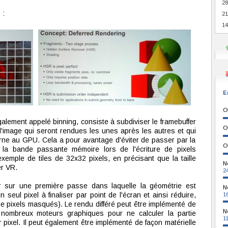
28
 :
21
14
E
O
également appelé binning, consiste à subdiviser le framebuffer
O
'image qui seront rendues les unes après les autres et qui
erne au GPU. Cela a pour avantage d'éviter de passer par la
O
 la bande passante mémoire lors de l'écriture de pixels
exemple de tiles de 32x32 pixels, en précisant que la taille
N
er VR.
2
r sur une première passe dans laquelle la géométrie est
N
seul pixel à finaliser par point de l'écran et ainsi réduire,
1
de pixels masqués). Le rendu différé peut être implémenté de
N
 nombreux moteurs graphiques pour ne calculer la partie
1
r pixel. Il peut également être implémenté de façon matérielle