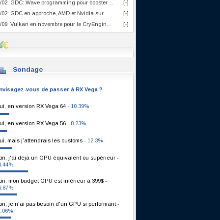
/02: GDC: Wave programming pour booster ...
[
]
+
/02: GDC en approche, AMD et Nvidia sur ...
[
]
+
/09: Vulkan en novembre pour le CryEngin...
[
]
+
Sondage
nvisagez-vous de passer à RX Vega ?
ui, en version RX Vega 64
- 10.39%
ui, en version RX Vega 56
- 8.23%
ui, mais j'attendrais les customs
- 12.3%
on, j'ai déjà un GPU équivalent ou supérieur
-
4.44%
on, mon budget GPU est inférieur à 399$
-
6.87%
on, je n'ai pas besoin d'un GPU si performant
-
1.06%