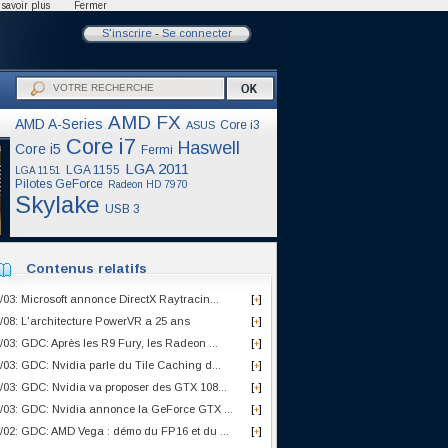
savoir plus
Fermer
S'inscrire
-
Se connecter
AMD FX
AMD A-Series
Core i3
ASUS
Core i7
Haswell
Core i5
Fermi
LGA 2011
LGA 1155
LGA 1151
Pilotes GeForce
Radeon HD 7970
Skylake
USB 3
Contenus relatifs
/03: Microsoft annonce DirectX Raytracin...
[
]
+
/08: L'architecture PowerVR a 25 ans
[
]
+
/03: GDC: Après les R9 Fury, les Radeon ...
[
]
+
/03: GDC: Nvidia parle du Tile Caching d...
[
]
+
/03: GDC: Nvidia va proposer des GTX 108...
[
]
+
/03: GDC: Nvidia annonce la GeForce GTX ...
[
]
+
/02: GDC: AMD Vega : démo du FP16 et du ...
[
]
+