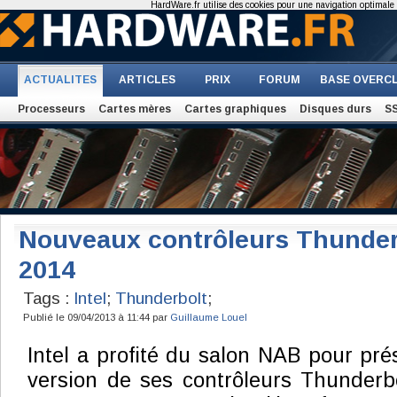
HardWare.fr utilise des cookies pour une navigation optimale et
ACTUALITES
ARTICLES
PRIX
FORUM
BASE OVERC
Processeurs
Cartes mères
Cartes graphiques
Disques durs
S
Nouveaux contrôleurs Thunderb
2014
Tags :
Intel
;
Thunderbolt
;
Publié le 09/04/2013 à 11:44 par
Guillaume Louel
Intel a profité du salon NAB pour pré
version de ses contrôleurs Thunderb