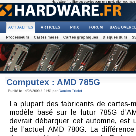
HardWare.fr utilise des cookies pour une navigation optimale et
ACTUALITES
ARTICLES
PRIX
FORUM
BASE OVERC
Processeurs
Cartes mères
Cartes graphiques
Disques durs
S
Computex : AMD 785G
Publié le 14/06/2009 à 21:51 par
Damien Triolet
La plupart des fabricants de cartes-
modèle basé sur le futur 785G d’AM
devrait débarquer cet automne, est u
de l’actuel AMD 780G. La différence 