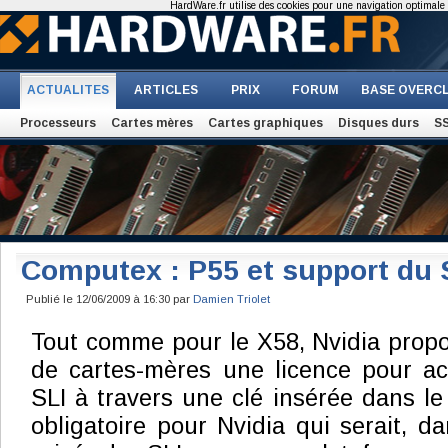
HardWare.fr utilise des cookies pour une navigation optimale et
ACTUALITES
ARTICLES
PRIX
FORUM
BASE OVERC
Processeurs
Cartes mères
Cartes graphiques
Disques durs
S
Computex : P55 et support du 
Publié le 12/06/2009 à 16:30 par
Damien Triolet
Tout comme pour le X58, Nvidia propo
de cartes-mères une licence pour ac
SLI à travers une clé insérée dans le
obligatoire pour Nvidia qui serait, da