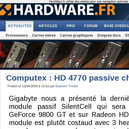
HardWare.fr utilise des cookies pour une navigation optimale et
ACTUALITES
ARTICLES
PRIX
FORUM
BASE OVERC
Processeurs
Cartes mères
Cartes graphiques
Disques durs
S
Computex : HD 4770 passive c
Publié le 12/06/2009 à 16:52 par
Damien Triolet
Gigabyte nous a présenté la derni
module passif SilentCell qui sera
GeForce 9800 GT et sur Radeon HD 
module est plutôt costaud avec 3 hea