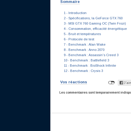
Sommaire
1 - Introduction
2 - Spécifications, la GeForce GTX 760
3 - MSI GTX 760 Gaming OC (Twin Frozr)
4 - Consommation, efficacité énergétique
5 - Bruit et températures
6 - Protocole de test
7 - Benchmark : Alan Wake
8 - Benchmark : Anno 2070
9 - Benchmark : Assassin's Creed 3
10 - Benchmark : Battlefield 3
11 - Benchmark : BioShock Infinite
12 - Benchmark : Crysis 3
Vos réactions
Les commentaires sont temporairement indisponi