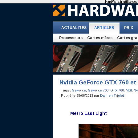
HardWare.fr utilise des 
ACTUALITES
ARTICLES
PRIX
Processeurs
Cartes mères
Cartes gra
Nvidia GeForce GTX 760 et
Tags :
GeForce
;
GeForce 700
;
GTX 760
;
MSI
;
Nv
Publié le 25/06/2013 par
Damien Triolet
Metro Last Light