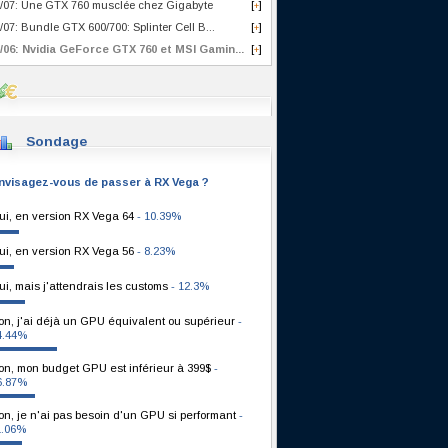
/07: Une GTX 760 musclée chez Gigabyte
[
]
+
/07: Bundle GTX 600/700: Splinter Cell B...
[
]
+
/06: Nvidia GeForce GTX 760 et MSI Gamin...
[
]
+
Sondage
nvisagez-vous de passer à RX Vega ?
ui, en version RX Vega 64
- 10.39%
ui, en version RX Vega 56
- 8.23%
ui, mais j'attendrais les customs
- 12.3%
on, j'ai déjà un GPU équivalent ou supérieur
-
4.44%
on, mon budget GPU est inférieur à 399$
-
6.87%
on, je n'ai pas besoin d'un GPU si performant
-
1.06%