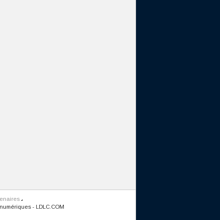
tenaires
 numériques
-
LDLC.COM