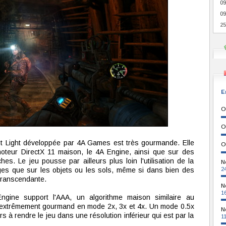
09
09
25
E
O
O
t Light développée par 4A Games est très gourmande. Elle
O
moteur DirectX 11 maison, le 4A Engine, ainsi que sur des
es. Le jeu pousse par ailleurs plus loin l'utilisation de la
N
ages que sur les objets ou les sols, même si dans bien des
2
 transcendante.
N
1
Engine support l'AAA, un algorithme maison similaire au
extrêmement gourmand en mode 2x, 3x et 4x. Un mode 0.5x
N
s à rendre le jeu dans une résolution inférieur qui est par la
1