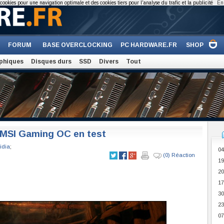
cookies pour une navigation optimale et des cookies tiers pour l'analyse du trafic et la publicité
En 
FORUM
BASE OVERCLOCKING
PC HARDWARE.FR
SHOP
phiques
Disques durs
SSD
Divers
Tout
 MSI Gaming OC en test
idia
;
04
(0) Réaction
19
20
17
30
23
07