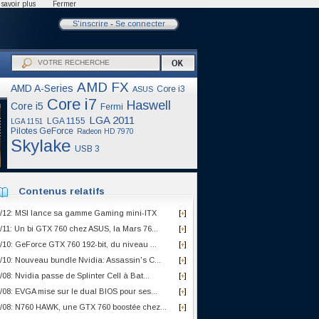
savoir plus
Fermer
S'inscrire
-
Se connecter
AMD FX
AMD A-Series
Core i3
ASUS
Core i7
Haswell
Core i5
Fermi
LGA 2011
LGA 1155
LGA 1151
Pilotes GeForce
Radeon HD 7970
Skylake
USB 3
Contenus relatifs
/12: MSI lance sa gamme Gaming mini-ITX
[
]
+
/11: Un bi GTX 760 chez ASUS, la Mars 76...
[
]
+
/10: GeForce GTX 760 192-bit, du niveau ...
[
]
+
/10: Nouveau bundle Nvidia: Assassin's C...
[
]
+
/08: Nvidia passe de Splinter Cell à Bat...
[
]
+
/08: EVGA mise sur le dual BIOS pour ses...
[
]
+
/08: N760 HAWK, une GTX 760 boostée chez...
[
]
+