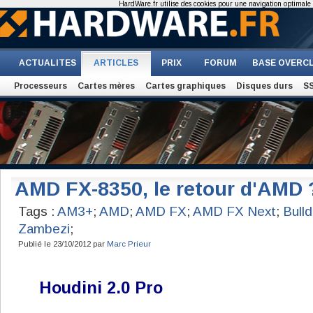
HardWare.fr utilise des cookies pour une navigation optimale et
ACTUALITES
ARTICLES
PRIX
FORUM
BASE OVERC
Processeurs
Cartes mères
Cartes graphiques
Disques durs
S
AMD FX-8350, le retour d'AMD 
Tags :
AM3+
;
AMD
;
AMD FX
;
AMD FX Next
;
Bull
Zambezi
;
Publié le 23/10/2012 par
Marc Prieur
Houdini 2.0 Pro