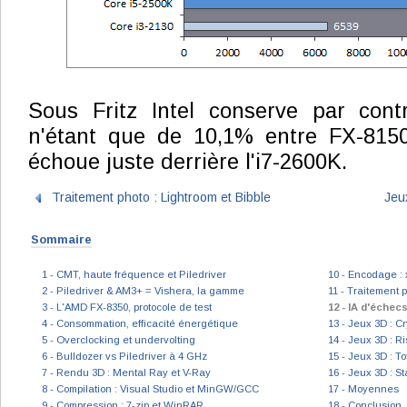
Sous Fritz Intel conserve par contr
n'étant que de 10,1% entre FX-815
échoue juste derrière l'i7-2600K.
Traitement photo : Lightroom et Bibble
Jeux
Sommaire
1 - CMT, haute fréquence et Piledriver
10 - Encodage : 
2 - Piledriver & AM3+ = Vishera, la gamme
11 - Traitement p
3 - L'AMD FX-8350, protocole de test
12 - IA d'échecs
4 - Consommation, efficacité énergétique
13 - Jeux 3D : Cr
5 - Overclocking et undervolting
14 - Jeux 3D : Ri
6 - Bulldozer vs Piledriver à 4 GHz
15 - Jeux 3D : T
7 - Rendu 3D : Mental Ray et V-Ray
16 - Jeux 3D : St
8 - Compilation : Visual Studio et MinGW/GCC
17 - Moyennes
9 - Compression : 7-zip et WinRAR
18 - Conclusion