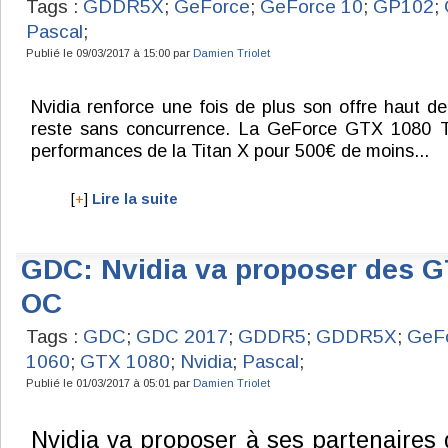
Tags :
GDDR5X
;
GeForce
;
GeForce 10
;
GP102
;
Pascal
;
Publié le 09/03/2017 à 15:00 par
Damien Triolet
Nvidia renforce une fois de plus son offre haut 
reste sans concurrence. La GeForce GTX 1080 T
performances de la Titan X pour 500€ de moins...
[
+
]
Lire la suite
GDC: Nvidia va proposer des G
OC
Tags :
GDC
;
GDC 2017
;
GDDR5
;
GDDR5X
;
GeF
1060
;
GTX 1080
;
Nvidia
;
Pascal
;
Publié le 01/03/2017 à 05:01 par
Damien Triolet
Nvidia va proposer à ses partenaires