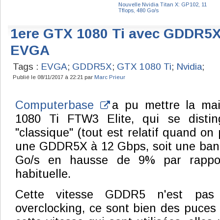
Nouvelle Nvidia Titan X: GP102, 11
Tflops, 480 Go/s
1ere GTX 1080 Ti avec GDDR5X
EVGA
Tags :
EVGA
;
GDDR5X
;
GTX 1080 Ti
;
Nvidia
;
Publié le 08/11/2017 à 22:21 par
Marc Prieur
Computerbase
a pu mettre la ma
1080 Ti FTW3 Elite, qui se distin
"classique" (tout est relatif quand o
une GDDR5X à 12 Gbps, soit une ban
Go/s en hausse de 9% par rappo
habituelle.
Cette vitesse GDDR5 n'est pas
overclocking, ce sont bien des puces 