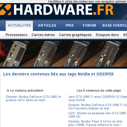
HardWare.fr utilise des cookies pour une navigation optimale et
ACTUALITES
ARTICLES
PRIX
FORUM
BASE OVERC
Processeurs
Cartes mères
Cartes graphiques
Disques durs
S
Les derniers contenus liés aux tags Nvidia et GDDR5X
Le contenu précédent
Les 5 contenus de cette page
Dossier: Nvidia GeForce GTX 1080, le
1ere GTX 1080 Ti avec GDDR5X 12 Gbp
premier GPU 16nm en test !
chez EVGA
Dossier: Nvidia GeForce GTX 1080 Ti 11
Go Founders Edition en test
GDC: Nvidia va proposer des GTX 1080 
1060 OC
Dossier: Nvidia Titan X 12 Go en test :
pour 1300€, Pascal enfonce le clou !