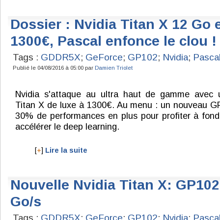
Dossier : Nvidia Titan X 12 Go e
1300€, Pascal enfonce le clou !
Tags :
GDDR5X
;
GeForce
;
GP102
;
Nvidia
;
Pasca
Publié le 04/08/2016 à 05:00 par
Damien Triolet
Nvidia s'attaque au ultra haut de gamme avec 
Titan X de luxe à 1300€. Au menu : un nouveau GP
30% de performances en plus pour profiter à fond
accélérer le deep learning.
[
+
]
Lire la suite
Nouvelle Nvidia Titan X: GP102,
Go/s
Tags :
GDDR5X
;
GeForce
;
GP102
;
Nvidia
;
Pasca