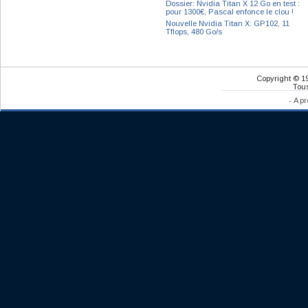
Dossier: Nvidia Titan X 12 Go en test :
pour 1300€, Pascal enfonce le clou !
Nouvelle Nvidia Titan X: GP102, 11
Tflops, 480 Go/s
Copyright © 1
Tous
-
A pr