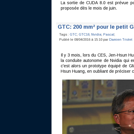
La sortie de CUDA 8.0 est prévue p
proposée dès le mois de juin.
GTC: 200 mm² pour le petit 
Tags :
GTC
;
GTC16
;
Nvidia
;
Pascal
;
Publié le 08/04/2016 à 15:10 par
Damien Triolet
Il y 3 mois, lors du CES, Jen-Hsun H
la conduite autonome de Nvidia qui 
c'est alors un prototype équipé de 
Hsun Huang, en oubliant de préciser ce