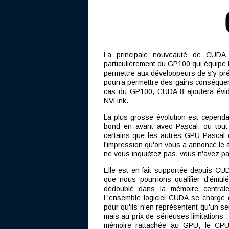
La principale nouveauté de CUDA 8
particulièrement du GP100 qui équipe 
permettre aux développeurs de s'y prép
pourra permettre des gains conséquent
cas du GP100, CUDA 8 ajoutera évide
NVLink.
La plus grosse évolution est cependan
bond en avant avec Pascal, ou to
certains que les autres GPU Pascal
l'impression qu'on vous a annoncé le
ne vous inquiétez pas, vous n'avez p
Elle est en fait supportée depuis CU
que nous pourrions qualifier d'émul
dédoublé dans la mémoire centra
L'ensemble logiciel CUDA se charge 
pour qu'ils n'en représentent qu'un se
mais au prix de sérieuses limitations 
mémoire rattachée au GPU, le CPU