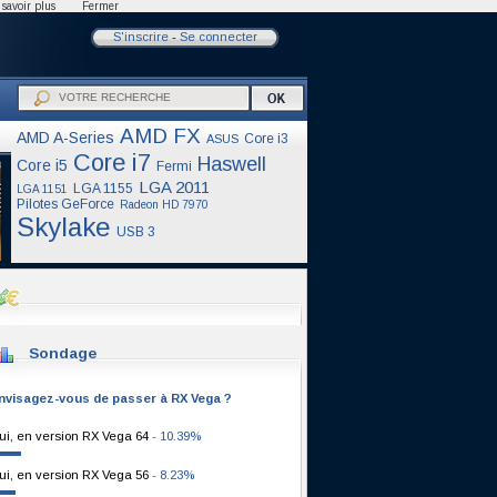
savoir plus
Fermer
S'inscrire
-
Se connecter
AMD FX
AMD A-Series
Core i3
ASUS
Core i7
Haswell
Core i5
Fermi
LGA 2011
LGA 1155
LGA 1151
Pilotes GeForce
Radeon HD 7970
Skylake
USB 3
Sondage
nvisagez-vous de passer à RX Vega ?
ui, en version RX Vega 64
- 10.39%
ui, en version RX Vega 56
- 8.23%