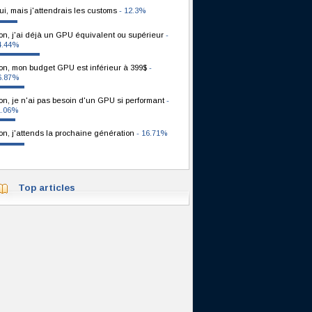
ui, mais j'attendrais les customs
- 12.3%
on, j'ai déjà un GPU équivalent ou supérieur
-
4.44%
on, mon budget GPU est inférieur à 399$
-
6.87%
on, je n'ai pas besoin d'un GPU si performant
-
1.06%
on, j'attends la prochaine génération
- 16.71%
Top articles