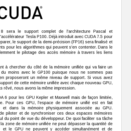
 sera le support complet de l'architecture Pascal et
l'accélérateur Tesla P100. Déjà introduit avec CUDA 7.5 pour
arer, le support de la demi-précision (FP16) sera finalisé et
s pour les algorithmes qui peuvent s'en contenter. Dans le
mment le pilotage des accès mémoire à travers les liens
t à chercher du côté de la mémoire unifiée qui va faire un
ut du moins avec le GP100 puisque nous ne sommes pas
 en proposeront un même niveau de support. Si vous avez
 support de cette mémoire unifiée avec chaque nouveau GPU,
as rêvé, nous avons la même impression.
DA 6 pour les GPU Kepler et Maxwell mais de façon limitée,
ée. Pour ces GPU, l'espace de mémoire unifié est en fait
le et dans la mémoire physiquement associée au GPU.
de piloter et de synchroniser ces deux espaces mémoires
ul du point de vue du développeur. De quoi faciliter sa tâche
: la zone de mémoire unifiée ne peut dépasser la quantité de
 et le GPU ne peuvent y accéder simultanément et de