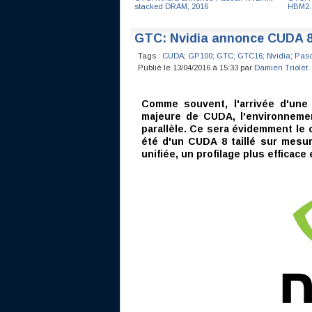
stacked DRAM, 2016
HBM2..
GTC: Nvidia annonce CUDA 8,
Tags :
CUDA
;
GP100
;
GTC
;
GTC16
;
Nvidia
;
Pasc
Publié le 13/04/2016 à 15:33 par
Damien Triolet
Comme souvent, l'arrivée d'une 
majeure de CUDA, l'environnemen
parallèle. Ce sera évidemment le 
été d'un CUDA 8 taillé sur mesu
unifiée, un profilage plus efficace