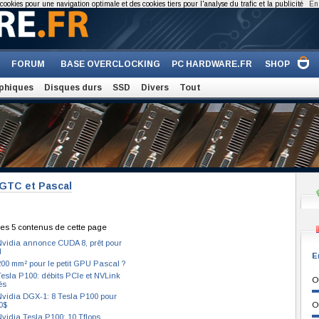
cookies pour une navigation optimale et des cookies tiers pour l'analyse du trafic et la publicité
En 
FORUM
BASE OVERCLOCKING
PC HARDWARE.FR
SHOP
phiques
Disques durs
SSD
Divers
Tout
 GTC et Pascal
es 5 contenus de cette page
vidia annonce CUDA 8, prêt pour
l
E
00 mm² pour le petit GPU Pascal ?
esla P100: débits PCIe et NVLink
O
és
vidia DGX-1: 8 Tesla P100 pour
0$
O
vidia Tesla P100: 10 Tflops,