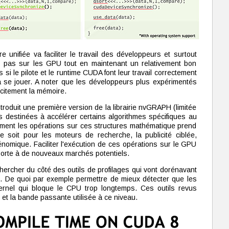
unifiée va faciliter le travail des développeurs et surtout
s pas sur les GPU tout en maintenant un relativement bon
si le pilote et le runtime CUDA font leur travail correctement
a se jouer. A noter que les développeurs plus expérimentés
icitement la mémoire.
troduit une première version de la librairie nvGRAPH (limitée
 destinées à accélérer certains algorithmes spécifiques au
ement les opérations sur ces structures mathématique prend
 soit pour les moteurs de recherche, la publicité ciblée,
nomique. Faciliter l'exécution de ces opérations sur le GPU
 porte à de nouveaux marchés potentiels.
hercher du côté des outils de profilages qui vont dorénavant
. De quoi par exemple permettre de mieux détecter que les
ernel qui bloque le CPU trop longtemps. Ces outils revus
t la bande passante utilisée à ce niveau.