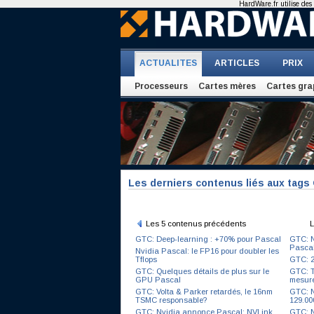
HardWare.fr utilise des 
ACTUALITES
ARTICLES
PRIX
Processeurs
Cartes mères
Cartes gra
Les derniers contenus liés aux tags
Les 5 contenus précédents
L
GTC: Deep-learning : +70% pour Pascal
GTC: N
Pasca
Nvidia Pascal: le FP16 pour doubler les
Tflops
GTC: 2
GTC: Quelques détails de plus sur le
GTC: T
GPU Pascal
mesur
GTC: Volta & Parker retardés, le 16nm
GTC: N
TSMC responsable?
129.00
GTC: Nvidia annonce Pascal: NVLink,
GTC: N