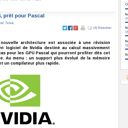
.
O
N
 prêt pour Pascal
2
al
;
Tesla
;
(0) Réaction
N
1
N
nouvelle architecture est associée à une révision
1
t logiciel de Nvidia destiné au calcul massivement
cas pour les GPU Pascal qui pourront profiter dès cet
N
re. Au menu : un support plus évolué de la mémoire
 et un compilateur plus rapide.