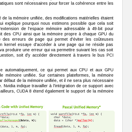
iques sont nécessaires pour forcer la cohérence entre les
de la mémoire unifiée, des modifications matérielles étaient
i explique pourquoi nous estimons possible que cela soit
'extension de l'espace mémoire adressable à 49-bit pour
-bit des CPU ainsi que la mémoire propre à chaque GPU du
e des erreurs de page qui permet d'éviter les coûteuses
un kernel essaye d'accéder à une page qui ne réside pas
a produire une erreur qui va permettre suivant les cas soit
uestion, soit d'y accéder directement à travers le bus PCI
ntie automatiquement, ce qui permet aux CPU et aux GPU
e mémoire unifiée. Sur certaines plateformes, la mémoire
ar défaut de la mémoire unifiée, et il ne sera plus nécessaire
 Nvidia indique travailler à l'intégration de ce support avec
ailleurs, CUDA 8 étend également le support de la mémoire