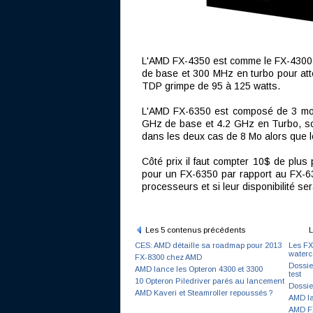
L'AMD FX-4350 est comme le FX-4300 
de base et 300 MHz en turbo pour att
TDP grimpe de 95 à 125 watts.
L'AMD FX-6350 est composé de 3 mod
GHz de base et 4.2 GHz en Turbo, so
dans les deux cas de 8 Mo alors que 
Côté prix il faut compter 10$ de plu
pour un FX-6350 par rapport au FX-63
processeurs et si leur disponibilité ser
Les 5 contenus précédents
L
CES: AMD détaille sa roadmap pour 2013
Les FX
waterc
FX-8300 chez AMD
Dossie
AMD lance les Opteron 4300 et 3300
test
10 Opteron Piledriver parés au lancement
Dossie
AMD Kaveri et Steamroller repoussés ?
AMD la
AMD FX