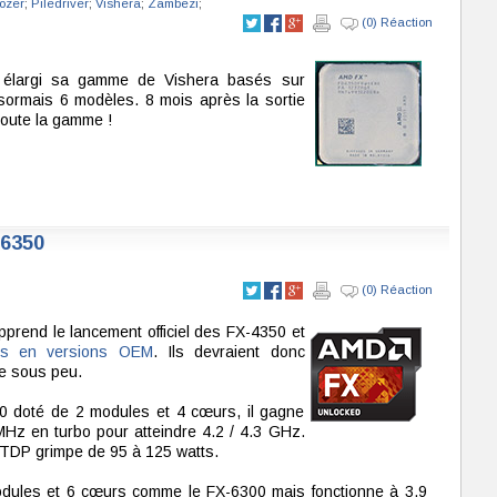
ozer
;
Piledriver
;
Vishera
;
Zambezi
;
(0) Réaction
élargi sa gamme de Vishera basés sur
désormais 6 modèles. 8 mois après la sortie
toute la gamme !
-6350
(0) Réaction
rend le lancement officiel des FX-4350 et
les en versions OEM
. Ils devraient donc
te sous peu.
 doté de 2 modules et 4 cœurs, il gagne
Hz en turbo pour atteindre 4.2 / 4.3 GHz.
 TDP grimpe de 95 à 125 watts.
ules et 6 cœurs comme le FX-6300 mais fonctionne à 3.9