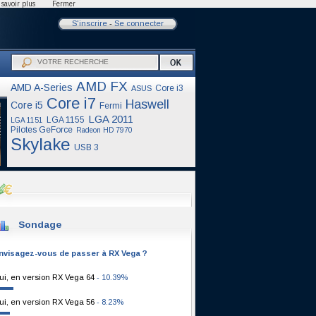
savoir plus
Fermer
S'inscrire
-
Se connecter
AMD FX
AMD A-Series
Core i3
ASUS
Core i7
Haswell
Core i5
Fermi
LGA 2011
LGA 1155
LGA 1151
Pilotes GeForce
Radeon HD 7970
Skylake
USB 3
Sondage
nvisagez-vous de passer à RX Vega ?
ui, en version RX Vega 64
- 10.39%
ui, en version RX Vega 56
- 8.23%