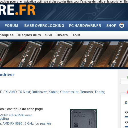
cookies pour une navigation optimale et des cookies tiers pour l'analyse du trafic et la publicité
En 
FORUM
BASE OVERCLOCKING
PC HARDWARE.FR
SHOP
phiques
Disques durs
SSD
Divers
Tout
edriver
D FX
;
AMD FX Next
;
Bulldozer
;
Kabini
;
Steamroller
;
Temash
;
Trinity
;
E
es 5 contenus de cette page
O
-9370 et FX-9590 avec
ooling
O
r: AMD FX 9590 : 5 GHz, ou pas, en