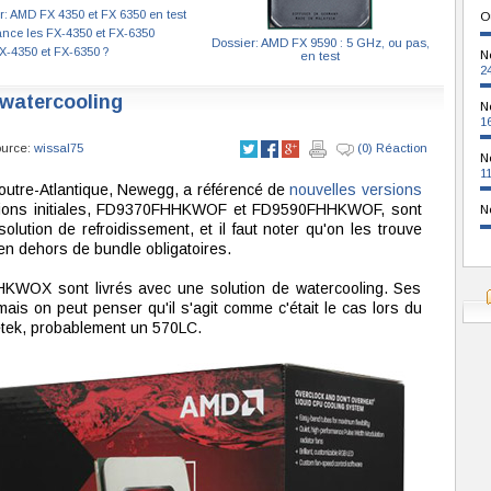
r: AMD FX 4350 et FX 6350 en test
O
nce les FX-4350 et FX-6350
Dossier: AMD FX 9590 : 5 GHz, ou pas,
-4350 et FX-6350 ?
N
en test
2
 watercooling
N
1
ource:
wissal75
(0) Réaction
N
1
outre-Atlantique, Newegg, a référencé de
nouvelles versions
sions initiales, FD9370FHHKWOF et FD9590FHHKWOF, sont
N
lution de refroidissement, et il faut noter qu'on les trouve
n dehors de bundle obligatoires.
X sont livrés avec une solution de watercooling. Ses
ais on peut penser qu'il s'agit comme c'était le cas lors du
tek, probablement un 570LC.