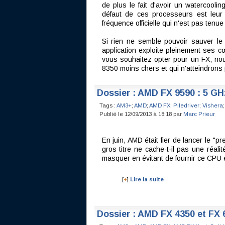
de plus le fait d'avoir un watercoolin
défaut de ces processeurs est le
fréquence officielle qui n'est pas tenu
Si rien ne semble pouvoir sauver l
application exploite pleinement ses 
vous souhaitez opter pour un FX, nou
8350 moins chers et qui n'atteindrons 
Dossier : AMD FX 9590 : 5 GHz
Tags :
AM3+
;
AMD
;
AMD FX
;
Piledriver
;
Vishera
;
Publié le 12/09/2013 à 18:18 par
Marc Prieur
En juin, AMD était fier de lancer le "
gros titre ne cache-t-il pas une réal
masquer en évitant de fournir ce CPU 
[
+
]
Lire la suite
Dossier : AMD FX 4350 et FX 