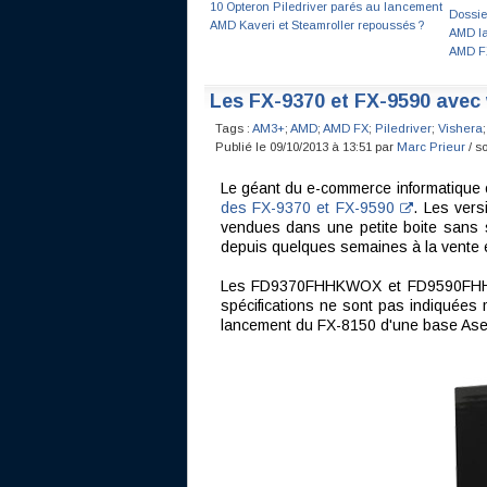
10 Opteron Piledriver parés au lancement
Dossie
AMD Kaveri et Steamroller repoussés ?
AMD la
AMD FX
Les FX-9370 et FX-9590 avec
Tags :
AM3+
;
AMD
;
AMD FX
;
Piledriver
;
Vishera
;
Publié le 09/10/2013 à 13:51 par
Marc Prieur
/ s
Le géant du e-commerce informatique 
des FX-9370 et FX-9590
. Les ver
vendues dans une petite boite sans so
depuis quelques semaines à la vente e
Les FD9370FHHKWOX et FD9590FHHKWO
spécifications ne sont pas indiquées m
lancement du FX-8150 d'une base Ase