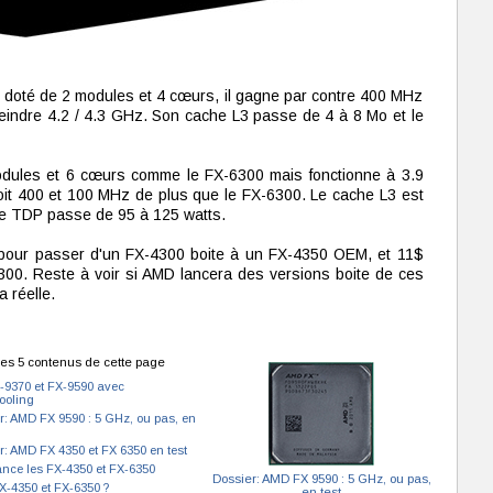
doté de 2 modules et 4 cœurs, il gagne par contre 400 MHz
eindre 4.2 / 4.3 GHz. Son cache L3 passe de 4 à 8 Mo et le
ules et 6 cœurs comme le FX-6300 mais fonctionne à 3.9
it 400 et 100 MHz de plus que le FX-6300. Le cache L3 est
le TDP passe de 95 à 125 watts.
s pour passer d'un FX-4300 boite à un FX-4350 OEM, et 11$
00. Reste à voir si AMD lancera des versions boite de ces
a réelle.
es 5 contenus de cette page
-9370 et FX-9590 avec
ooling
r: AMD FX 9590 : 5 GHz, ou pas, en
r: AMD FX 4350 et FX 6350 en test
nce les FX-4350 et FX-6350
Dossier: AMD FX 9590 : 5 GHz, ou pas,
-4350 et FX-6350 ?
en test