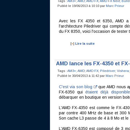
Tags :
AM3+
;
AMD
;
AMD FX
;
AMD FX Next
;
Bulld
Publié le 19/06/2013 à 10:10 par
Marc Prieur
Avec les FX 4350 et 6350, AMD a 
l'architecture Piledriver qui compte 
du FX 8350, voici l'occasion de tester 
[
+
]
Lire la suite
AMD lance les FX-4350 et FX
Tags :
AM3+
;
AMD
;
AMD FX
;
Piledriver
;
Vishera
;
Publié le 30/04/2013 à 11:42 par
Marc Prieur
C'est via son blog
que AMD nous app
FX-6350 qui
étaient déjà disponib
débarquer en boutique en version boi
L'AMD FX-4350 est comme le FX-4300
par contre 400 MHz de base et 300 M
Son cache L3 passe de 4 à 8 Mo et le
L'AMD FX-6350 est composé de 3 mod