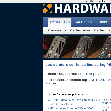
HardWare.fr utilise des 
ACTUALITES
ARTICLES
PRIX
Processeurs
Cartes mères
Cartes gra
Les derniers contenus liés au tag Pil
Afficher sous forme de :
Titre
| Flux
Filtrer avec un second tag :
AM3+
;
AMD
;
AM
Vishera
;
Les 5 contenus précédents
L
CES: AMD détaille sa roadmap pour 2013
Les FX
waterc
FX-8300 chez AMD
Dossie
AMD lance les Opteron 4300 et 3300
test