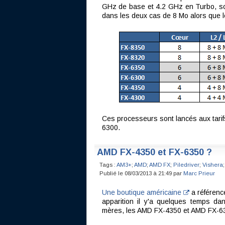
GHz de base et 4.2 GHz en Turbo, so
dans les deux cas de 8 Mo alors que 
Ces processeurs sont lancés aux tarifs
6300.
AMD FX-4350 et FX-6350 ?
Tags :
AM3+
;
AMD
;
AMD FX
;
Piledriver
;
Vishera
;
Publié le 08/03/2013 à 21:49 par
Marc Prieur
Une boutique américaine
a référenc
apparition il y'a quelques temps dan
mères, les AMD FX-4350 et AMD FX-6