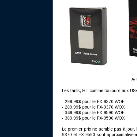
Un r
Les tarifs, HT comme toujours aux USA
- 299,99$ pour le FX-9370 WOF
- 289,99$ pour le FX-9370 WOX
- 349,99$ pour le FX-9590 WOF
- 389,99$ pour le FX-9590 WOX
Le premier prix ne semble pas à jour, 
9370 et FX-9590 sont approximativeme