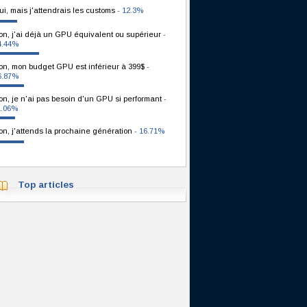
ui, mais j'attendrais les customs
- 12.3%
on, j'ai déjà un GPU équivalent ou supérieur
-
4.44%
on, mon budget GPU est inférieur à 399$
-
6.87%
on, je n'ai pas besoin d'un GPU si performant
-
1.06%
on, j'attends la prochaine génération
- 16.71%
Top articles