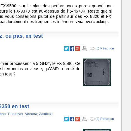
e FX-9590, sur le plan des performances pures quand une
cœurs le FX-9370 est au-dessus de l'i5-4670K. Reste que si
s vous conseillons plutôt de partir sur des FX-8320 et FX-
pas forcément des fréquences inférieures via overclocking.
, ou pas, en test
(0) Réaction
premier processeur à 5 GHz", le FX 9590. Ce
ité bien moins envieuse, qu'AMD a tenté de
en test ?
6350 en test
ozer
;
Piledriver
;
Vishera
;
Zambezi
;
(0) Réaction