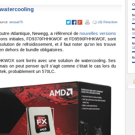
O
 watercooling
N
2
ource:
wissal75
(0) Réaction
N
outre-Atlantique, Newegg, a référencé de
nouvelles versions
1
sions initiales, FD9370FHHKWOF et FD9590FHHKWOF, sont
N
lution de refroidissement, et il faut noter qu'on les trouve
1
n dehors de bundle obligatoires.
N
X sont livrés avec une solution de watercooling. Ses
ais on peut penser qu'il s'agit comme c'était le cas lors du
tek, probablement un 570LC.