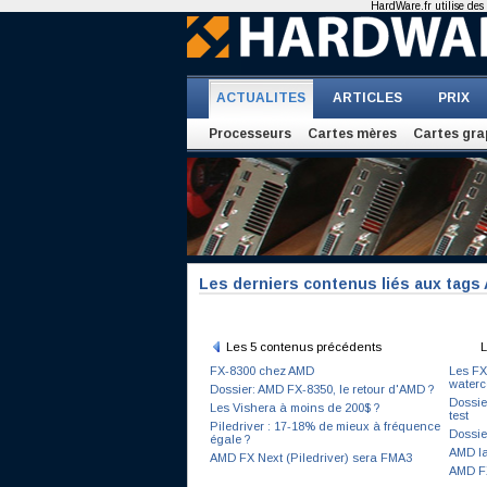
HardWare.fr utilise des 
ACTUALITES
ARTICLES
PRIX
Processeurs
Cartes mères
Cartes gra
Les derniers contenus liés aux tags 
Les 5 contenus précédents
L
FX-8300 chez AMD
Les FX
waterc
Dossier: AMD FX-8350, le retour d'AMD ?
Dossie
Les Vishera à moins de 200$ ?
test
Piledriver : 17-18% de mieux à fréquence
Dossie
égale ?
AMD la
AMD FX Next (Piledriver) sera FMA3
AMD FX