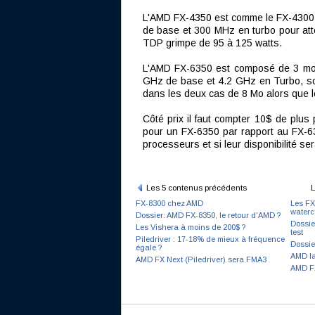
L'AMD FX-4350 est comme le FX-4300 
de base et 300 MHz en turbo pour att
TDP grimpe de 95 à 125 watts.
L'AMD FX-6350 est composé de 3 mod
GHz de base et 4.2 GHz en Turbo, so
dans les deux cas de 8 Mo alors que 
Côté prix il faut compter 10$ de plu
pour un FX-6350 par rapport au FX-63
processeurs et si leur disponibilité ser
Les 5 contenus précédents
L
FX-8300 chez AMD
Les FX
waterc
Dossier: AMD FX-8350, le retour d'AMD ?
Dossie
Les Vishera à moins de 200$ ?
test
Piledriver : 17-18% de mieux à fréquence
Dossie
égale ?
AMD la
AMD FX Next (Piledriver) sera FMA3
AMD FX