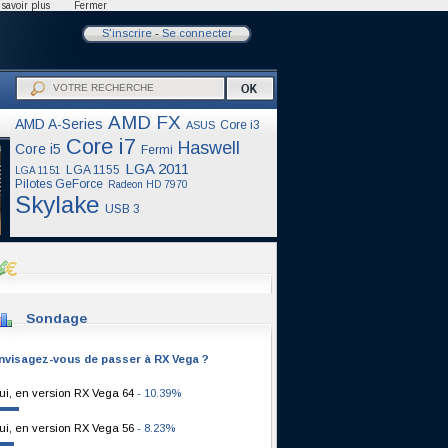
savoir plus
Fermer
S'inscrire
-
Se connecter
AMD FX
AMD A-Series
Core i3
ASUS
Core i7
Haswell
Core i5
Fermi
LGA 2011
LGA 1155
LGA 1151
Pilotes GeForce
Radeon HD 7970
Skylake
USB 3
Sondage
nvisagez-vous de passer à RX Vega ?
ui, en version RX Vega 64
- 10.39%
ui, en version RX Vega 56
- 8.23%