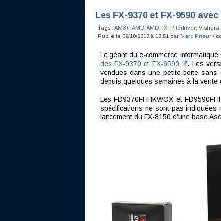
Les FX-9370 et FX-9590 avec
Tags :
AM3+
;
AMD
;
AMD FX
;
Piledriver
;
Vishera
;
Publié le 09/10/2013 à 13:51 par
Marc Prieur
/ s
Le géant du e-commerce informatique 
des FX-9370 et FX-9590
. Les ver
vendues dans une petite boite sans so
depuis quelques semaines à la vente e
Les FD9370FHHKWOX et FD9590FHHKWO
spécifications ne sont pas indiquées m
lancement du FX-8150 d'une base Ase