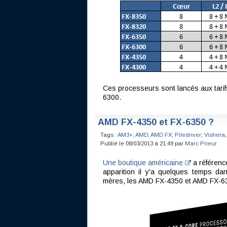
Ces processeurs sont lancés aux tarifs
6300.
AMD FX-4350 et FX-6350 ?
Tags :
AM3+
;
AMD
;
AMD FX
;
Piledriver
;
Vishera
;
Publié le 08/03/2013 à 21:49 par
Marc Prieur
Une boutique américaine
a référenc
apparition il y'a quelques temps dan
mères, les AMD FX-4350 et AMD FX-6