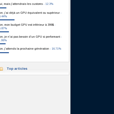
ui, mais j'attendrais les customs
- 12.3%
on, j'ai déjà un GPU équivalent ou supérieur
-
4.44%
on, mon budget GPU est inférieur à 399$
-
6.87%
on, je n'ai pas besoin d'un GPU si performant
-
1.06%
on, j'attends la prochaine génération
- 16.71%
Top articles