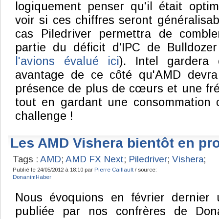
logiquement penser qu'il était opti
voir si ces chiffres seront généralisab
cas Piledriver permettra de combl
partie du déficit d'IPC de Bulldoze
l'avions évalué ici
). Intel gardera
avantage de ce côté qu'AMD devra
présence de plus de cœurs et une fr
tout en gardant une consommation 
challenge !
Les AMD Vishera bientôt en pr
Tags :
AMD
;
AMD FX Next
;
Piledriver
;
Vishera
;
Publié le 24/05/2012 à 18:10 par
Pierre Caillault
/ source:
DonanimHaber
Nous évoquions en février dernie
publiée par nos confrères de Don