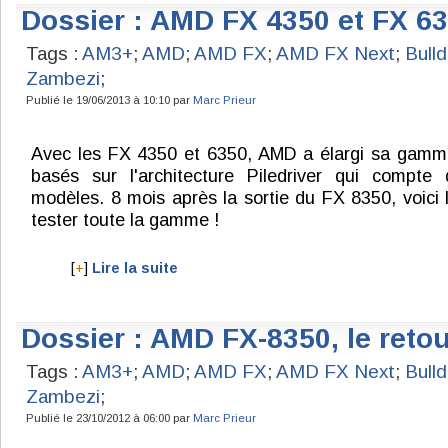
Dossier : AMD FX 4350 et FX 63
Tags :
AM3+
;
AMD
;
AMD FX
;
AMD FX Next
;
Bull
Zambezi
;
Publié le 19/06/2013 à 10:10 par
Marc Prieur
Avec les FX 4350 et 6350, AMD a élargi sa gamm
basés sur l'architecture Piledriver qui compte
modèles. 8 mois après la sortie du FX 8350, voici 
tester toute la gamme !
[
+
]
Lire la suite
Dossier : AMD FX-8350, le reto
Tags :
AM3+
;
AMD
;
AMD FX
;
AMD FX Next
;
Bull
Zambezi
;
Publié le 23/10/2012 à 06:00 par
Marc Prieur