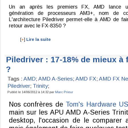
Un an après les premiers FX, AMD lance u
génération de processeurs AM3+, nom de co
L'architecture Piledriver permet-elle à AMD de fa
retour avec le FX-8350 ?
[
+
]
Lire la suite
Piledriver : 17-18% de mieux à
?
Tags :
AMD
;
AMD A-Series
;
AMD FX
;
AMD FX Ne
Piledriver
;
Trinity
;
Publié le 14/06/2012 à 14:32 par
Marc Prieur
Nos confrères de
Tom's Hardware U
main sur les APU AMD A-Series Trinit
desktop, l'occasion de le comparer