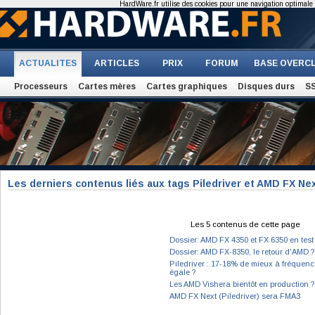
HardWare.fr utilise des cookies pour une navigation optimale et
ACTUALITES
ARTICLES
PRIX
FORUM
BASE OVERC
Processeurs
Cartes mères
Cartes graphiques
Disques durs
S
Les derniers contenus liés aux tags Piledriver et AMD FX Ne
Les 5 contenus de cette page
Dossier: AMD FX 4350 et FX 6350 en test
Dossier: AMD FX-8350, le retour d'AMD ?
Piledriver : 17-18% de mieux à fréquenc
égale ?
Les AMD Vishera bientôt en production ?
AMD FX Next (Piledriver) sera FMA3