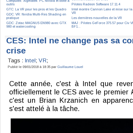
Computex: Xigmatek: PC Nvidia et boite à
outils
Pilotes Radeon Software 17.11.4
GTC: La VR pour les pros et les Quadro
Intel montre Cannon Lake et mise sur la
VR
GDC: VR: Nvidia Multi-Res Shading en
pratique
Les dernières nouvelles de la VR
GDC: Zotac MAGNUS EN980 avec GTX
MAJ : Pilotes GeForce 375.57 pour Civ VI
980 et watercooling
BF1...
CES: Intel ne change pas sa c
crise
Tags :
Intel
;
VR
;
Publié le 09/01/2018 à 18:35 par
Guillaume Louel
Cette année, c'est à Intel que revena
officiellement le CES avec le premier
c'est un Brian Krzanich en apparenc
s'est attelé à la tâche.