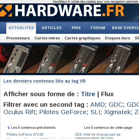
HardWare.fr utilise des cookies pour une navigation optimale et
ACTUALITES
ARTICLES
PRIX
FORUM
BASE OVERC
Processeurs
Cartes mères
Cartes graphiques
Disques durs
S
Les derniers contenus liés au tag VR
Afficher sous forme de :
Titre
| Flux
Filtrer avec un second tag :
AMD
;
GDC
;
GDC
Oculus Rift
;
Pilotes GeForce
;
SLI
;
Xigmatek
;
Z
Les 5 contenus précédents
Les 5 contenus de cette page
Pilotes GeForce 373.06
CES: Intel ne change pas sa
communication de crise