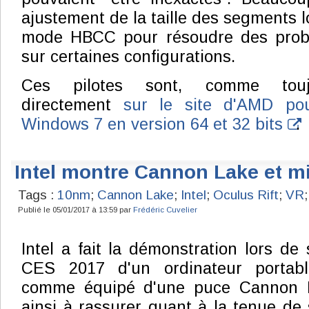
ajustement de la taille des segments lo
mode HBCC pour résoudre des problè
sur certaines configurations.
Ces pilotes sont, comme toujo
directement
sur le site d'AMD po
Windows 7 en version 64 et 32 bits
.
Intel montre Cannon Lake et mi
Tags :
10nm
;
Cannon Lake
;
Intel
;
Oculus Rift
;
VR
;
Publié le 05/01/2017 à 13:59 par
Frédéric Cuvelier
Intel a fait la démonstration lors de
CES 2017 d'un ordinateur portab
comme équipé d'une puce Cannon La
ainsi à rassurer quant à la tenue de