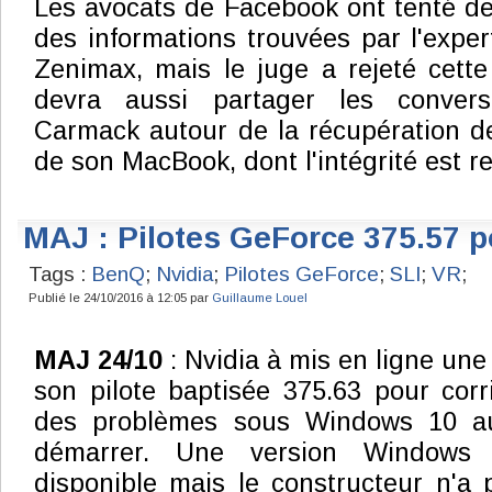
Les avocats de Facebook ont tenté de
des informations trouvées par l'expe
Zenimax, mais le juge a rejeté cett
devra aussi partager les conver
Carmack autour de la récupération d
de son MacBook, dont l'intégrité est r
MAJ : Pilotes GeForce 375.57 po
Tags :
BenQ
;
Nvidia
;
Pilotes GeForce
;
SLI
;
VR
;
Publié le 24/10/2016 à 12:05 par
Guillaume Louel
MAJ 24/10
: Nvidia à mis en ligne une
son pilote baptisée 375.63 pour corr
des problèmes sous Windows 10 a
démarrer. Une version Windows
disponible mais le constructeur n'a