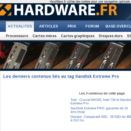
HardWare.fr utilise des cookies pour une navigation optimale et
ACTUALITES
ARTICLES
PRIX
FORUM
BASE OVERC
Processeurs
Cartes mères
Cartes graphiques
Disques durs
S
Les derniers contenus liés au tag Sandisk Extreme Pro
Les 3 contenus de cette page
Test : Crucial MX100, Intel 730 et Sandis
Extreme Pro
SanDisk Extreme PRO, garantie de 10
ans (maj)
Dossier: Comparatif SSD : 28 SSD de 48
à 512 Go