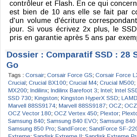
contrôleur et Flash. En ce qui concerne
est bien de 10 ans elle se fait par c
d'un volume d'écriture correspondan
jour. Si vous écrivez 2x plus, le SSD
pris en garantie après 5 ans par exem
Dossier : Comparatif SSD : 28 
Go
Tags :
Corsair
;
Corsair Force GS
;
Corsair Force L
Crucial
;
Crucial BX100
;
Crucial M4
;
Crucial M500
;
MX200
;
Indilinx
;
Indilinx Barefoot 3
;
Intel
;
Intel SS
SSD 730
;
Kingston
;
Kingston HyperX SSD
;
LAM
Marvell 88SS9174
;
Marvell 88SS9187
;
OCZ
;
OCZ 
OCZ Vector 180
;
OCZ Vertex 450
;
Plextor
;
Plext
Samsung 840
;
Samsung 840 EVO
;
Samsung 840 
Samsung 850 Pro
;
SandForce
;
SandForce SF-22
Extreme
;
Sandisk Extreme II
;
Sandisk Extreme Pr