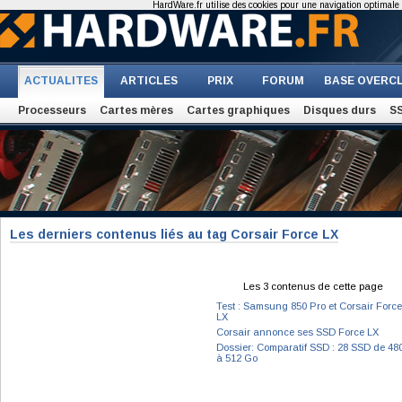
HardWare.fr utilise des cookies pour une navigation optimale et
ACTUALITES
ARTICLES
PRIX
FORUM
BASE OVERC
Processeurs
Cartes mères
Cartes graphiques
Disques durs
S
Les derniers contenus liés au tag Corsair Force LX
Les 3 contenus de cette page
Test : Samsung 850 Pro et Corsair Force
LX
Corsair annonce ses SSD Force LX
Dossier: Comparatif SSD : 28 SSD de 48
à 512 Go