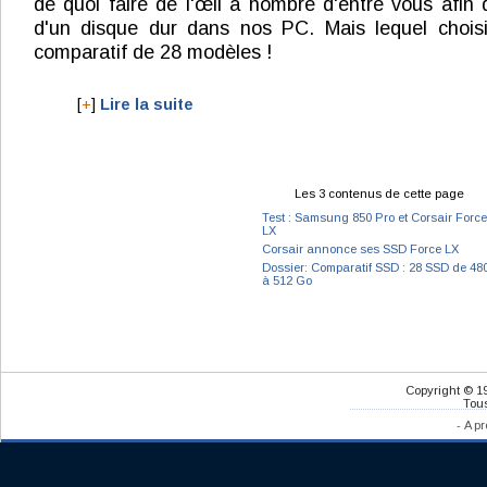
de quoi faire de l'œil à nombre d'entre vous afin
d'un disque dur dans nos PC. Mais lequel choisi
comparatif de 28 modèles !
[
+
]
Lire la suite
Les 3 contenus de cette page
Test : Samsung 850 Pro et Corsair Force
LX
Corsair annonce ses SSD Force LX
Dossier: Comparatif SSD : 28 SSD de 48
à 512 Go
Copyright © 1
Tous
-
A pr