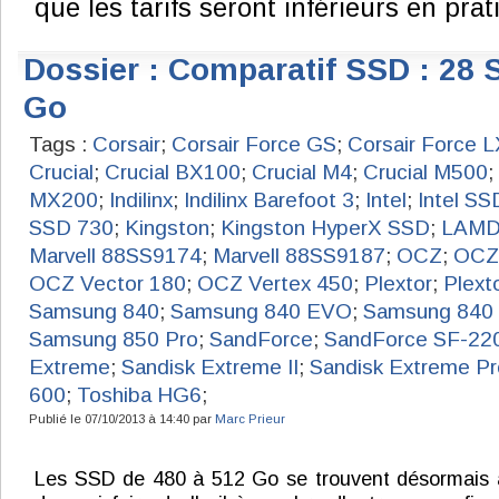
que les tarifs seront inférieurs en prat
Dossier : Comparatif SSD : 28 
Go
Tags :
Corsair
;
Corsair Force GS
;
Corsair Force L
Crucial
;
Crucial BX100
;
Crucial M4
;
Crucial M500
;
MX200
;
Indilinx
;
Indilinx Barefoot 3
;
Intel
;
Intel SS
SSD 730
;
Kingston
;
Kingston HyperX SSD
;
LAM
Marvell 88SS9174
;
Marvell 88SS9187
;
OCZ
;
OCZ 
OCZ Vector 180
;
OCZ Vertex 450
;
Plextor
;
Plext
Samsung 840
;
Samsung 840 EVO
;
Samsung 840 
Samsung 850 Pro
;
SandForce
;
SandForce SF-22
Extreme
;
Sandisk Extreme II
;
Sandisk Extreme Pr
600
;
Toshiba HG6
;
Publié le 07/10/2013 à 14:40 par
Marc Prieur
Les SSD de 480 à 512 Go se trouvent désormais 