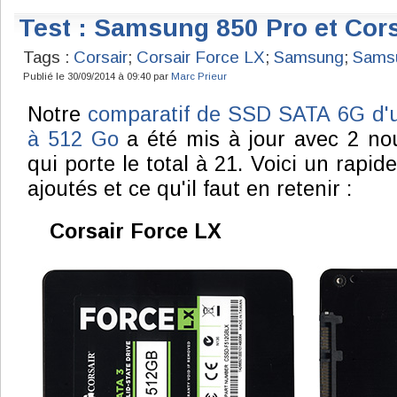
Test : Samsung 850 Pro et Cors
Tags :
Corsair
;
Corsair Force LX
;
Samsung
;
Sams
Publié le 30/09/2014 à 09:40 par
Marc Prieur
Notre
comparatif de SSD SATA 6G d'u
à 512 Go
a été mis à jour avec 2 no
qui porte le total à 21. Voici un rapid
ajoutés et ce qu'il faut en retenir :
Corsair Force LX