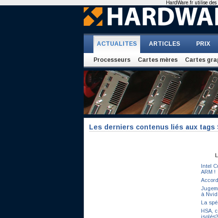
HardWare.fr utilise des 
ACTUALITES
ARTICLES
PRIX
Processeurs
Cartes mères
Cartes gra
Les derniers contenus liés aux tags
L
Intel 
ARM !
Accord
Jugeme
à Nvid
La spé
HSA, c
isolés?