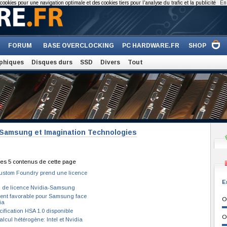
cookies pour une navigation optimale et des cookies tiers pour l'analyse du trafic et la publicité
En 
FORUM
BASE OVERCLOCKING
PC HARDWARE.FR
SHOP
phiques
Disques durs
SSD
Divers
Tout
 Samsung et Imagination Technologies
es 5 contenus de cette page
Custom Foundry prend une licence
E
 de licence Nvidia-Samsung
nt favorable pour Samsung face
O
ia
cification HSA 1.0 disponible
O
alcul hétérogène: Intel et Nvidia