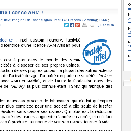
O
une licence ARM !
N
2
es
;
IBM
;
Imagination Technologies
;
Intel
;
LG
;
Process
;
Samsung
;
TSMC
;
l
(0) Réaction
N
1
blog
: Intel Custom Foundry, l'activité
N
is détentrice d'une licence ARM Artisan pour
1
N
ôt un cas à part dans le monde des semi-
ociétés à disposer de ses propres usines,
oduction de ses propres puces. La plupart des autres acteurs
 de l'activité design d'un côté (on parle de sociétés
fabless
,
vec AMD et Nvidia), et de l'autre la fabrication dans des
rle de
foundry
, la plus connue étant TSMC qui fabrique des
 des nouveaux process de fabrication, qui n'a fait qu'empirer
en plus complexe pour une société à elle seule de justifier
e évoluer sans cesse ses usines. Qui plus est, la réduction
a capacité des usines augmente d'année en année, et qu'il faut
es à produire, au risque de voir ses usines tourner à vide.