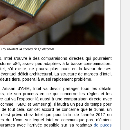
 CPU ARMv8 24 coeurs de Qualcomm
, Intel s'ouvre à des comparaisons directes qui pourraient
tectures x86, assez peu adaptées à la basse consommation.
el, s'il existe, ne pourra plus jouer en la faveur de ses
entuel déficit architectural. La structure de marges d'Intel,
ondeurs tiers, posera là aussi rapidement problème.
 Artisan d'ARM, Intel va devoir partager tous les détails
ets, de son process en ce qui concerne les règles et les
e qui va l'exposer là aussi à une comparaison directe avec
eu (comme TSMC et Samsung). Il faudra un peu de temps pour
de tout cela, car cet accord ne concerne que le 10nm, un
 n'est prévu chez Intel que pour la fin de l'année 2017 en
les du 10nm, sur lequel Intel ne communique pas, n'étaient
ssurantes avec l'arrivée possible sur sa roadmap
de puces