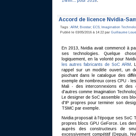
14nm... pour 2018
.
Accord de licence Nvidia-S
Tags :
ARM
;
Biostar
;
ECS
;
Imagination Technolo
Publié le 03/05/2016 à 14:22 par
Guillaume Loue
En 2013, Nvidia avait commencé à par
ses technologies. Quelque chos
logiquement, en la volonté pour Nvid
les autres fabricants de SoC ARM
. 
rappel sur un modèle ouvert, un 
piochant dans le catalogue des diff
exemple de nombreux cores CPU - les 
Mali - des interconnexions et des 
d'autres comme Imagination Technolo
Le designer de SoC assemble ces blocs
d'IP propres pour terminer son desi
TSMC par exemple.
Nvidia proposait à l'époque ses SoC
propres blocs GPU GeForce. Les derni
auprès des constructeurs de sma
excessivement compétitif (Depuis, Nvi