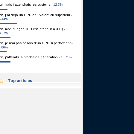
ui, mais j'attendrais les customs
- 12.3%
on, j'ai déjà un GPU équivalent ou supérieur
-
4.44%
on, mon budget GPU est inférieur à 399$
-
6.87%
on, je n'ai pas besoin d'un GPU si performant
-
1.06%
on, j'attends la prochaine génération
- 16.71%
Top articles