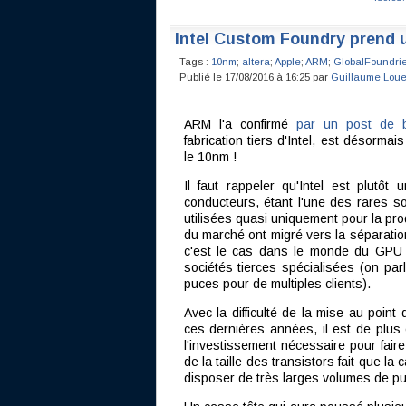
Intel Custom Foundry prend 
Tags :
10nm
;
altera
;
Apple
;
ARM
;
GlobalFoundri
Publié le 17/08/2016 à 16:25 par
Guillaume Loue
ARM l'a confirmé
par un post de 
fabrication tiers d'Intel, est désorma
le 10nm !
Il faut rappeler qu'Intel est plut
conducteurs, étant l'une des rares s
utilisées quasi uniquement pour la pr
du marché ont migré vers la séparation
c'est le cas dans le monde du GPU a
sociétés tierces spécialisées (on pa
puces pour de multiples clients).
Avec la difficulté de la mise au point
ces dernières années, il est de plus 
l'investissement nécessaire pour fair
de la taille des transistors fait que l
disposer de très larges volumes de puc