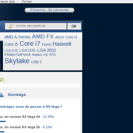
savoir plus
Fermer
S'inscrire
-
Se connecter
AMD FX
AMD A-Series
Core i3
ASUS
Core i7
Haswell
Core i5
Fermi
LGA 2011
LGA 1155
LGA 1151
Pilotes GeForce
Radeon HD 7970
Skylake
USB 3
Sondage
nvisagez-vous de passer à RX Vega ?
ui, en version RX Vega 64
- 10.39%
ui, en version RX Vega 56
- 8.23%