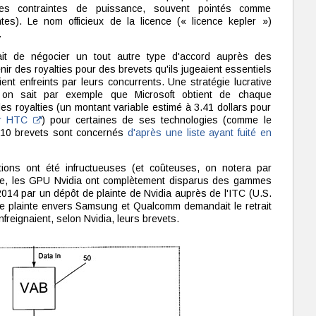
les contraintes de puissance, souvent pointés comme
tes). Le nom officieux de la licence (« licence kepler »)
.
ait de négocier un tout autre type d'accord auprès des
ir des royalties pour des brevets qu'ils jugeaient essentiels
ent enfreints par leurs concurrents. Une stratégie lucrative
t, on sait par exemple que Microsoft obtient de chaque
s royalties (un montant variable estimé à 3.41 dollars pour
our HTC
) pour certaines de ses technologies (comme le
310 brevets sont concernés
d'après une liste ayant fuité en
ions ont été infructueuses (et coûteuses, on notera par
de, les GPU Nvidia ont complètement disparus des gammes
014 par un dépôt de plainte de Nvidia auprès de l'ITC (U.S.
te plainte envers Samsung et Qualcomm demandait le retrait
freignaient, selon Nvidia, leurs brevets.