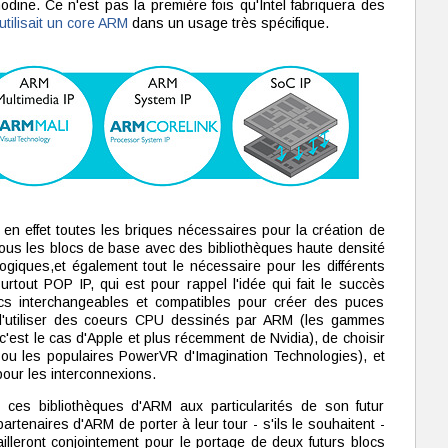
odine. Ce n'est pas la première fois qu'Intel fabriquera des
 utilisait un core ARM
dans un usage très spécifique.
 en effet toutes les briques nécessaires pour la création de
 tous les blocs de base avec des bibliothèques haute densité
ogiques,et également tout le nécessaire pour les différents
urtout POP IP, qui est pour rappel l'idée qui fait le succès
locs interchangeables et compatibles pour créer des puces
r d'utiliser des coeurs CPU dessinés par ARM (les gammes
'est le cas d'Apple et plus récemment de Nvidia), de choisir
ou les populaires PowerVR d'Imagination Technologies), et
pour les interconnexions.
" ces bibliothèques d'ARM aux particularités de son futur
rtenaires d'ARM de porter à leur tour - s'ils le souhaitent -
ailleront conjointement pour le portage de deux futurs blocs