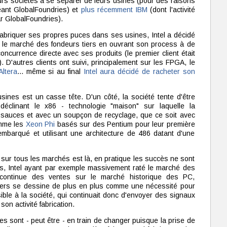
rs sociétés à se séparer de leurs usines (pour des raisons
ant GlobalFoundries) et
plus récemment IBM
(dont l'activité
ar GlobalFoundries).
abriquer ses propres puces dans ses usines, Intel a décidé
r le marché des fondeurs tiers en ouvrant son process à de
concurrence directe avec ses produits (le premier client était
D'autres clients ont suivi, principalement sur les FPGA, le
Altera
... même si au final
Intel aura décidé de racheter son
usines est un casse tête. D'un côté, la société tente d'être
éclinant le x86 - technologie "maison" sur laquelle la
s sauces et avec un soupçon de recyclage, que ce soit avec
omme les
Xeon Phi
basés sur des Pentium pour leur première
embarqué et utilisant une architecture de 486 datant d'une
te sur tous les marchés est là, en pratique les succès ne sont
, Intel ayant par exemple massivement raté le marché des
continue des ventes sur le marché historique des PC,
 tiers se dessine de plus en plus comme une nécessité pour
ible à la société, qui continuait donc d'envoyer des signaux
son activité fabrication.
es sont - peut être - en train de changer puisque la prise de