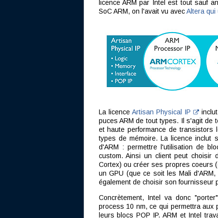
licence ARM par Intel est tout sauf an
SoC ARM, on l'avait vu avec
Altera qui
La licence
Artisan Physical IP
inclut
puces ARM de tout types. Il s'agit de
et haute performance de transistors l
types de mémoire. La licence inclut s
d'ARM : permettre l'utilisation de b
custom. Ainsi un client peut choisi
Cortex) ou créer ses propres coeurs (c
un GPU (que ce soit les Mali d'ARM, 
également de choisir son fournisseur 
Concrètement, Intel va donc "porter
process 10 nm, ce qui permettra aux pa
leurs blocs POP IP. ARM et Intel trav