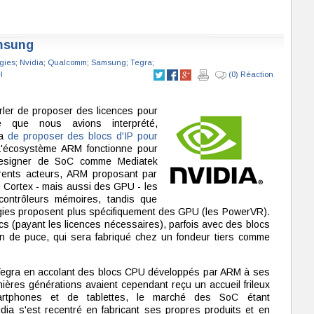
amsung
gies
;
Nvidia
;
Qualcomm
;
Samsung
;
Tegra
;
l
(0) Réaction
ler de proposer des licences pour
e que nous avions interprété,
ia
de proposer des blocs d'IP pour
L'écosystème ARM fonctionne pour
designer de SoC comme Mediatek
érents acteurs, ARM proposant par
Cortex - mais aussi des GPU - les
contrôleurs mémoires, tandis que
gies proposent plus spécifiquement des GPU (les PowerVR).
 (payant les licences nécessaires), parfois avec des blocs
gn de puce, qui sera fabriqué chez un fondeur tiers comme
 Tegra en accolant des blocs CPU développés par ARM à ses
ères générations avaient cependant reçu un accueil frileux
rtphones et de tablettes, le marché des SoC étant
dia s'est recentré en fabricant ses propres produits et en