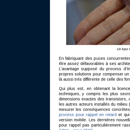
Un futur
En fabriquant des puces concurrentes
être assez défavorables à ses archi
L'avantage supposé du process d'Int
propres solutions pour compenser un év
là aussi très différente de celle des f
Qui plus est, en obtenant la licence
techniques, y compris les plus secr
dimensions exactes des transistors, c
les autres acteurs installés du mili
mesurer les conséquences concrètes 
process pour rappel en retard
et qui
version mobile. Les dernières nouvel
pour rappel pas particulièrement ra