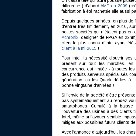
Un casse tête qui aura poussé plusieu
différentes) d'abord
AMD en 2009
(cré
fabrication à été rachetée elle aussi p
Depuis quelques années, en plus de f
d'entrer très timidement, en 2010, su
petites sociétés qui n'étaient pas en 
Achronix
, designer de FPGA en 22nm). 
client le plus connu d'Intel ayant été
client à la mi-2015
!
Pour Intel, la nécessité d'ouvrir ses 
présent sur tout les marchés, en d
concurrence est limitée - à toutes le
des produits serveurs spécialisés c
génération, ou les Quark dédiés à l'
bonne vingtaine d'années !
Si l'envie de la société d'être présen
pas systématiquement au rendez vous
smartphones. Cumulé à la baisse 
l'ouverture des usines à des clients
Intel, même si l'avouer semble imposs
mitigés aux possibles futurs clients de 
Avec l'annonce d'aujourd'hui, les chos