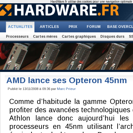
HardWare.fr utilise des cookies pour une navigation optimale et
ACTUALITES
ARTICLES
PRIX
FORUM
BASE OVERC
Processeurs
Cartes mères
Cartes graphiques
Disques durs
S
AMD lance ses Opteron 45nm
Publié le 13/11/2008 à 09:36 par
Marc Prieur
Comme d’habitude la gamme Opteron
profiter des avancées technologiques
Athlon lance donc aujourd’hui les
processeurs en 45nm utilisant l’arc