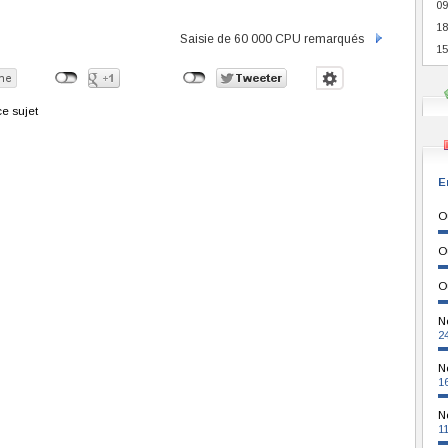
09
18
Saisie de 60 000 CPU remarqués
15
e sujet
E
O
O
O
N
2
N
1
N
1