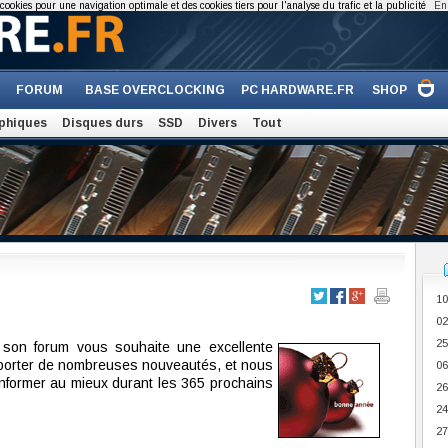
cookies pour une navigation optimale et des cookies tiers pour l'analyse du trafic et la publicité
En 
FORUM
BASE OVERCLOCKING
PC HARDWARE.FR
SHOP
phiques
Disques durs
SSD
Divers
Tout
10
02
25
 son forum vous souhaite une excellente
porter de nombreuses nouveautés, et nous
06
informer au mieux durant les 365 prochains
26
24
27