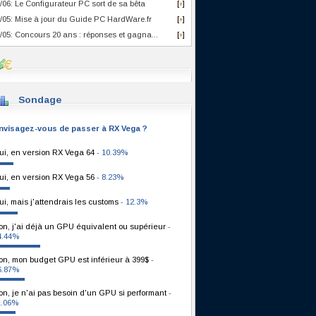
/06: Le Configurateur PC sort de sa bêta
[
]
+
/05: Mise à jour du Guide PC HardWare.fr
[
]
+
/05: Concours 20 ans : réponses et gagna...
[
]
+
Sondage
nvisagez-vous de passer à RX Vega ?
ui, en version RX Vega 64
- 10.39%
ui, en version RX Vega 56
- 8.23%
ui, mais j'attendrais les customs
- 12.3%
on, j'ai déjà un GPU équivalent ou supérieur
-
4.44%
on, mon budget GPU est inférieur à 399$
-
6.87%
on, je n'ai pas besoin d'un GPU si performant
-
1.06%