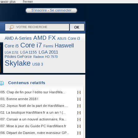
savoir plus
Fermer
S'inscrire
-
Se connecter
AMD FX
AMD A-Series
Core i3
ASUS
Core i7
Haswell
Core i5
Fermi
LGA 2011
LGA 1155
LGA 1151
Pilotes GeForce
Radeon HD 7970
Skylake
USB 3
Contenus relatifs
/05: Clap de fin pour l'édito sur HardWa...
[
]
+
/01: Bonne année 2018 !
[
]
+
/12: Joyeux Noël de la part de HardWare....
[
]
+
/11: La boutique HardWare.fr a un an ! (...
[
]
+
/07: Corsair a un nouvel actionnaire, Ra...
[
]
+
/07: Mise à jour du Guide PC HardWare.fr
[
]
+
/06: Départ de Damien, notre monsieur GP...
[
]
+