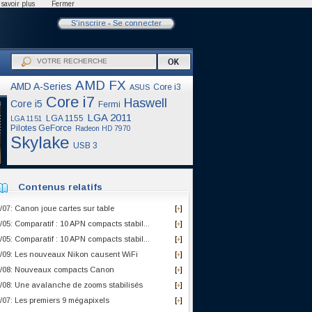
savoir plus
Fermer
S'inscrire
-
Se connecter
AMD FX
AMD A-Series
Core i3
ASUS
Core i7
Haswell
Core i5
Fermi
LGA 2011
LGA 1155
LGA 1151
Pilotes GeForce
Radeon HD 7970
Skylake
USB 3
Contenus relatifs
/07: Canon joue cartes sur table
[
]
+
/05: Comparatif : 10 APN compacts stabil...
[
]
+
/05: Comparatif : 10 APN compacts stabil...
[
]
+
/09: Les nouveaux Nikon causent WiFi
[
]
+
/08: Nouveaux compacts Canon
[
]
+
/08: Une avalanche de zooms stabilisés
[
]
+
/07: Les premiers 9 mégapixels
[
]
+