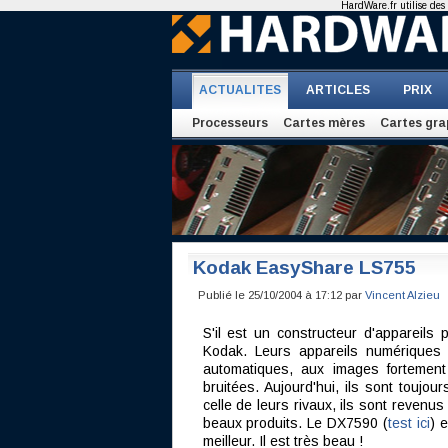
HardWare.fr utilise des 
ACTUALITES
ARTICLES
PRIX
Processeurs
Cartes mères
Cartes gra
Kodak EasyShare LS755
Publié le 25/10/2004 à 17:12 par
Vincent Alzieu
S'il est un constructeur d'appareils
Kodak. Leurs appareils numériques é
automatiques, aux images fortement
bruitées. Aujourd'hui, ils sont toujo
celle de leurs rivaux, ils sont reven
beaux produits. Le DX7590 (
test ici
) 
meilleur. Il est très beau !