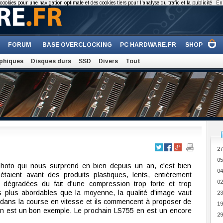
cookies pour une navigation optimale et des cookies tiers pour l'analyse du trafic et la publicité
En 
FORUM
BASE OVERCLOCKING
PC HARDWARE.FR
SHOP
phiques
Disques durs
SSD
Divers
Tout
27
05
 photo qui nous surprend en bien depuis un an, c'est bien
04
taient avant des produits plastiques, lents, entièrement
02
 dégradées du fait d'une compression trop forte et trop
urs plus abordables que la moyenne, la qualité d'image vaut
23
us dans la course en vitesse et ils commencent à proposer de
19
en est un bon exemple. Le prochain LS755 en est un encore
29