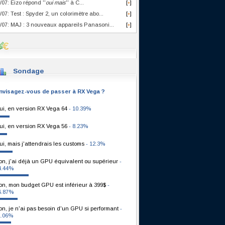
/07: Eizo répond ''
oui mais
'' à C...
[
]
+
/07: Test : Spyder 2, un colorimètre abo...
[
]
+
/07: MAJ : 3 nouveaux appareils Panasoni...
[
]
+
Sondage
nvisagez-vous de passer à RX Vega ?
ui, en version RX Vega 64
- 10.39%
ui, en version RX Vega 56
- 8.23%
ui, mais j'attendrais les customs
- 12.3%
on, j'ai déjà un GPU équivalent ou supérieur
-
4.44%
on, mon budget GPU est inférieur à 399$
-
6.87%
on, je n'ai pas besoin d'un GPU si performant
-
1.06%