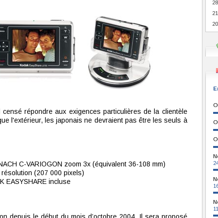
28
21
20
E
O
censé répondre aux exigences particulières de la clientèle
que l'extérieur, les japonais ne devraient pas être les seuls à
O
O
N
NACH C-VARIOGON zoom 3x (équivalent 36-108 mm)
2
ésolution (207 000 pixels)
N
DAK EASYSHARE incluse
1
N
1
on depuis le début du mois d’octobre 2004. Il sera proposé