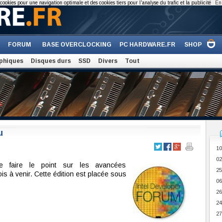
cookies pour une navigation optimale et des cookies tiers pour l'analyse du trafic et la publicité
En 
FORUM
BASE OVERCLOCKING
PC HARDWARE.FR
SHOP
phiques
Disques durs
SSD
Divers
Tout
u
10
02
de faire le point sur les avancées
25
is à venir. Cette édition est placée sous
06
26
24
27