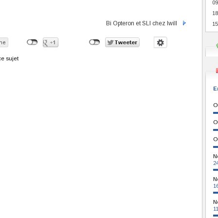
09
18
Bi Opteron et SLI chez Iwill
15
e sujet
E
O
O
O
N
2
N
1
N
1