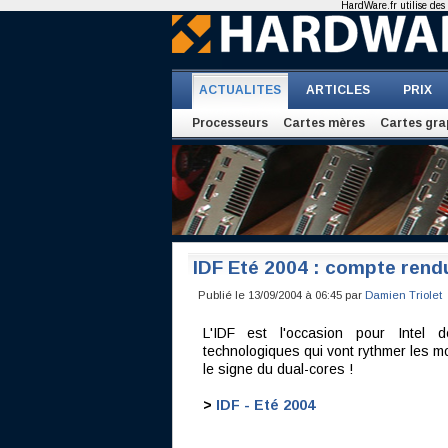
HardWare.fr utilise des 
ACTUALITES
ARTICLES
PRIX
Processeurs
Cartes mères
Cartes gra
IDF Eté 2004 : compte rend
Publié le 13/09/2004 à 06:45 par
Damien Triolet
L'IDF est l'occasion pour Intel 
technologiques qui vont rythmer les mo
le signe du dual-cores !
>
IDF - Eté 2004