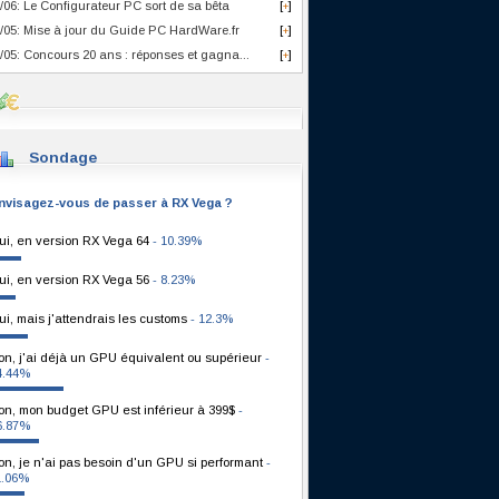
/06: Le Configurateur PC sort de sa bêta
[
]
+
/05: Mise à jour du Guide PC HardWare.fr
[
]
+
/05: Concours 20 ans : réponses et gagna...
[
]
+
Sondage
nvisagez-vous de passer à RX Vega ?
ui, en version RX Vega 64
- 10.39%
ui, en version RX Vega 56
- 8.23%
ui, mais j'attendrais les customs
- 12.3%
on, j'ai déjà un GPU équivalent ou supérieur
-
4.44%
on, mon budget GPU est inférieur à 399$
-
6.87%
on, je n'ai pas besoin d'un GPU si performant
-
1.06%