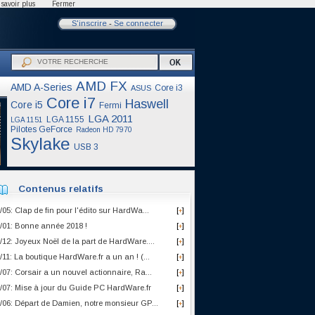
savoir plus
Fermer
S'inscrire
-
Se connecter
AMD FX
AMD A-Series
Core i3
ASUS
Core i7
Haswell
Core i5
Fermi
LGA 2011
LGA 1155
LGA 1151
Pilotes GeForce
Radeon HD 7970
Skylake
USB 3
Contenus relatifs
/05: Clap de fin pour l'édito sur HardWa...
[
]
+
/01: Bonne année 2018 !
[
]
+
/12: Joyeux Noël de la part de HardWare....
[
]
+
/11: La boutique HardWare.fr a un an ! (...
[
]
+
/07: Corsair a un nouvel actionnaire, Ra...
[
]
+
/07: Mise à jour du Guide PC HardWare.fr
[
]
+
/06: Départ de Damien, notre monsieur GP...
[
]
+