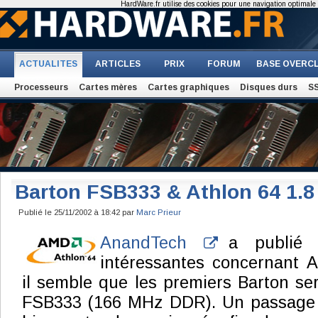
HardWare.fr utilise des cookies pour une navigation optimale et
ACTUALITES
ARTICLES
PRIX
FORUM
BASE OVERC
Processeurs
Cartes mères
Cartes graphiques
Disques durs
S
Barton FSB333 & Athlon 64 1.
Publié le 25/11/2002 à 18:42 par
Marc Prieur
AnandTech
a publié d
intéressantes concernant 
il semble que les premiers Barton se
FSB333 (166 MHz DDR). Un passage 