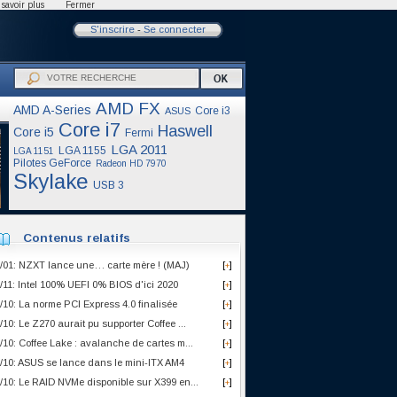
savoir plus
Fermer
S'inscrire
-
Se connecter
AMD FX
AMD A-Series
Core i3
ASUS
Core i7
Haswell
Core i5
Fermi
LGA 2011
LGA 1155
LGA 1151
Pilotes GeForce
Radeon HD 7970
Skylake
USB 3
Contenus relatifs
/01: NZXT lance une… carte mère ! (MAJ)
[
]
+
/11: Intel 100% UEFI 0% BIOS d'ici 2020
[
]
+
/10: La norme PCI Express 4.0 finalisée
[
]
+
/10: Le Z270 aurait pu supporter Coffee ...
[
]
+
/10: Coffee Lake : avalanche de cartes m...
[
]
+
/10: ASUS se lance dans le mini-ITX AM4
[
]
+
/10: Le RAID NVMe disponible sur X399 en...
[
]
+