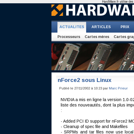
HardWare.fr utilise des 
ACTUALITES
ARTICLES
PRIX
Processeurs
Cartes mères
Cartes gra
nForce2 sous Linux
Publié le 27/11/2002 à 10:23 par
Marc Prieur
NVIDIA a mis en ligne la version 1.0-
liste des nouveautés, dont la plus im
:
- Added PCI ID support for nForce2 M
- Cleanup of spec file and Makefiles
- SRPMs and tar files now use local s