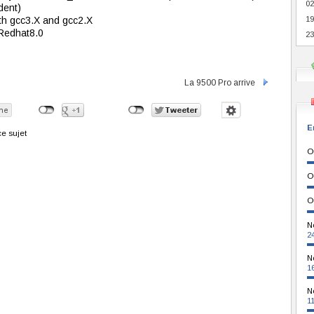
02
dent)
th gcc3.X and gcc2.X
19
 Redhat8.0
23
La 9500 Pro arrive
E
e sujet
O
O
O
N
2
N
1
N
1