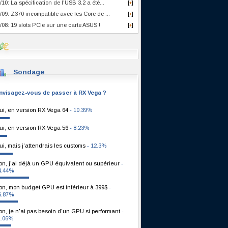
/10: La spécification de l'USB 3.2 a été...
[
]
+
/09: Z370 incompatible avec les Core de ...
[
]
+
/08: 19 slots PCIe sur une carte ASUS !
[
]
+
Sondage
nvisagez-vous de passer à RX Vega ?
ui, en version RX Vega 64
- 10.39%
ui, en version RX Vega 56
- 8.23%
ui, mais j'attendrais les customs
- 12.3%
on, j'ai déjà un GPU équivalent ou supérieur
-
4.44%
on, mon budget GPU est inférieur à 399$
-
6.87%
on, je n'ai pas besoin d'un GPU si performant
-
1.06%