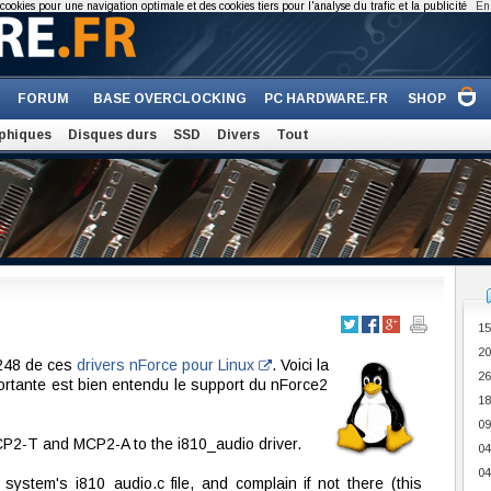
cookies pour une navigation optimale et des cookies tiers pour l'analyse du trafic et la publicité
En 
FORUM
BASE OVERCLOCKING
PC HARDWARE.FR
SHOP
phiques
Disques durs
SSD
Divers
Tout
15
20
0248 de ces
drivers nForce pour Linux
. Voici la
26
portante est bien entendu le support du nForce2
18
09
CP2-T and MCP2-A to the i810_audio driver.
04
04
ystem's i810_audio.c file, and complain if not there (this