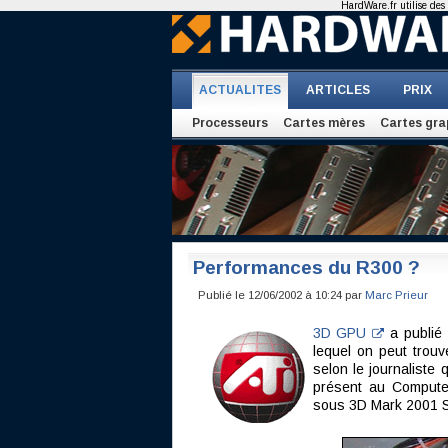
HardWare.fr utilise des 
ACTUALITES
ARTICLES
PRIX
Processeurs
Cartes mères
Cartes gra
Performances du R300 ?
Publié le 12/06/2002 à 10:24 par
Marc Prieur
3D GPU
a publié
lequel on peut trou
selon le journaliste
présent au Computex
sous 3D Mark 2001 