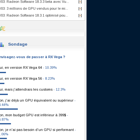
/03: Radeon Software 18.3.3 beta avec Vu...
[
]
+
/03: 3 millions de GPU vendus pour le mi...
[
]
+
/03: Radeon Software 18.3.1 optimisé pou...
[
]
+
Sondage
nvisagez-vous de passer à RX Vega ?
ui, en version RX Vega 64
- 10.39%
ui, en version RX Vega 56
- 8.23%
ui, mais j'attendrais les customs
- 12.3%
on, j'ai déjà un GPU équivalent ou supérieur
-
4.44%
on, mon budget GPU est inférieur à 399$
-
6.87%
on, je n'ai pas besoin d'un GPU si performant
-
1.06%