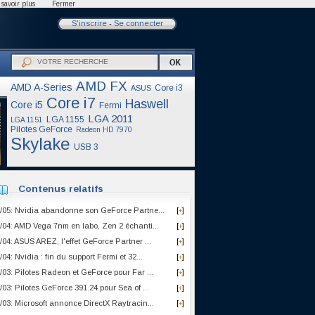
savoir plus
Fermer
S'inscrire
-
Se connecter
AMD FX
AMD A-Series
Core i3
ASUS
Core i7
Haswell
Core i5
Fermi
LGA 2011
LGA 1155
LGA 1151
Pilotes GeForce
Radeon HD 7970
Skylake
USB 3
Contenus relatifs
/05: Nvidia abandonne son GeForce Partne...
[
]
+
/04: AMD Vega 7nm en labo, Zen 2 échanti...
[
]
+
/04: ASUS AREZ, l'effet GeForce Partner ...
[
]
+
/04: Nvidia : fin du support Fermi et 32...
[
]
+
/03: Pilotes Radeon et GeForce pour Far ...
[
]
+
/03: Pilotes GeForce 391.24 pour Sea of ...
[
]
+
/03: Microsoft annonce DirectX Raytracin...
[
]
+