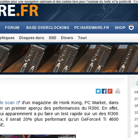
cookies pour une navigation optimale et des cookies tiers pour l'analyse du trafic et la publicité
En 
FORUM
BASE OVERCLOCKING
PC HARDWARE.FR
SHOP
phiques
Disques durs
SSD
Divers
Tout
04
27
le scan
d'un magazine de Honk Kong, PC Market, dans
18
ver un premier aperçu des performances du R300. En effet,
10
 qui apparemment a pu faire un test rapide sur un des R300
, il serait 20% plus performant qu'un GeForce4 Ti 4600
27
SE.
20
20