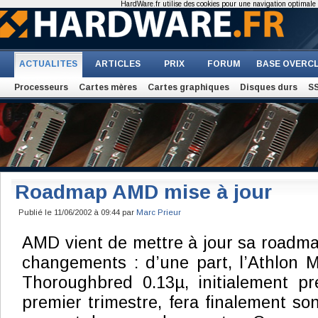
HardWare.fr utilise des cookies pour une navigation optimale et
ACTUALITES
ARTICLES
PRIX
FORUM
BASE OVERC
Processeurs
Cartes mères
Cartes graphiques
Disques durs
S
Roadmap AMD mise à jour
Publié le 11/06/2002 à 09:44 par
Marc Prieur
AMD vient de mettre à jour sa roadm
changements : d’une part, l’Athlon 
Thoroughbred 0.13µ, initialement pr
premier trimestre, fera finalement so