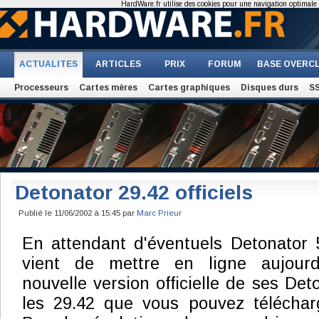
HardWare.fr utilise des cookies pour une navigation optimale et
ACTUALITES
ARTICLES
PRIX
FORUM
BASE OVERC
Processeurs
Cartes mères
Cartes graphiques
Disques durs
S
Detonator 29.42 officiels
Publié le 11/06/2002 à 15:45 par
Marc Prieur
En attendant d'éventuels Detonator 
vient de mettre en ligne aujourd
nouvelle version officielle de ses Det
les 29.42 que vous pouvez télécha