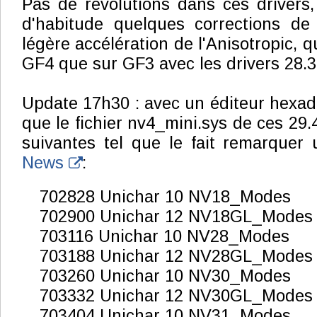
Pas de révolutions dans ces drivers
d'habitude quelques corrections de
légère accélération de l'Anisotropic, qu
GF4 que sur GF3 avec les drivers 28.3
Update 17h30 : avec un éditeur hexadé
que le fichier nv4_mini.sys de ces 29.4
suivantes tel que le fait remarque
News
:
702828 Unichar 10 NV18_Modes
702900 Unichar 12 NV18GL_Modes
703116 Unichar 10 NV28_Modes
703188 Unichar 12 NV28GL_Modes
703260 Unichar 10 NV30_Modes
703332 Unichar 12 NV30GL_Modes
703404 Unichar 10 NV31_Modes