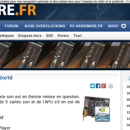
cookies pour une navigation optimale et des cookies tiers pour l'analyse du trafic et la publicité
En 
FORUM
BASE OVERCLOCKING
PC HARDWARE.FR
SHOP
phiques
Disques durs
SSD
Divers
Tout
World
30
16
carte son est en théorie remise en question.
05
de 5 cartes son et de l’APU s’il en est de
09
12
f :
12
3
Player