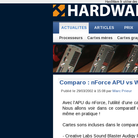
HardWare.fr utilise des 
ACTUALITES
ARTICLES
PRIX
Processeurs
Cartes mères
Cartes gra
Comparo : nForce APU vs 
Publié le 29/03/2002 à 15:08 par
Marc Prieur
Avec l’APU du nForce, l’utilité d’une 
Nous allons voir dans ce comparatif 
même en pratique !
Cartes sons incluses dans le comparati
- Creative Labs Sound Blaster Audigy 