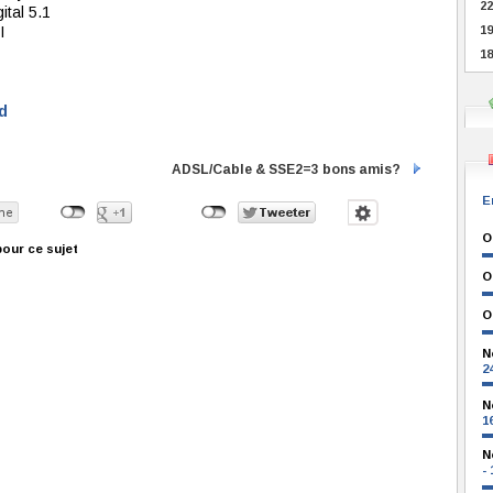
22
ital 5.1
I
19
18
d
ADSL/Cable & SSE2=3 bons amis?
E
O
our ce sujet
O
O
N
2
N
1
N
-