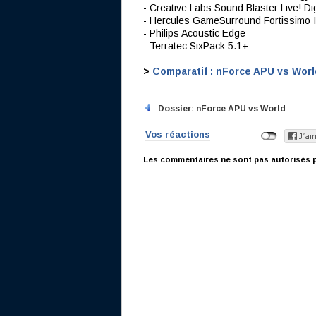
- Creative Labs Sound Blaster Live! Dig
- Hercules GameSurround Fortissimo I
- Philips Acoustic Edge
- Terratec SixPack 5.1+
>
Comparatif : nForce APU vs Worl
Dossier: nForce APU vs World
Vos réactions
Les commentaires ne sont pas autorisés p