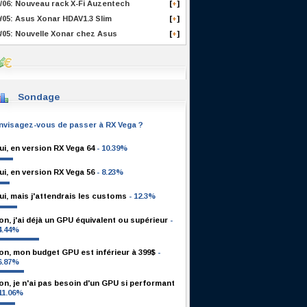
/06: Nouveau rack X-Fi Auzentech
[
]
+
/05: Asus Xonar HDAV1.3 Slim
[
]
+
/05: Nouvelle Xonar chez Asus
[
]
+
Sondage
nvisagez-vous de passer à RX Vega ?
ui, en version RX Vega 64
- 10.39%
ui, en version RX Vega 56
- 8.23%
ui, mais j'attendrais les customs
- 12.3%
on, j'ai déjà un GPU équivalent ou supérieur
-
4.44%
on, mon budget GPU est inférieur à 399$
-
6.87%
on, je n'ai pas besoin d'un GPU si performant
 11.06%