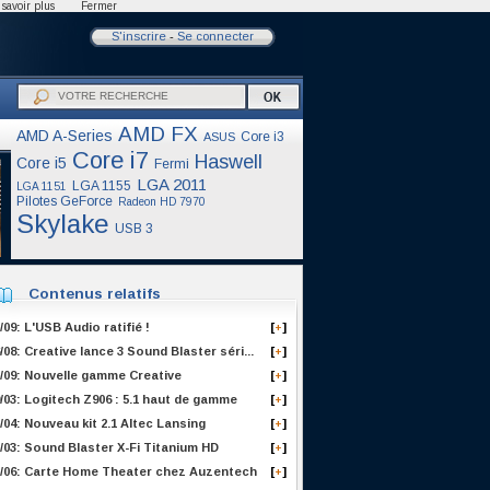
savoir plus
Fermer
S'inscrire
-
Se connecter
AMD FX
AMD A-Series
Core i3
ASUS
Core i7
Haswell
Core i5
Fermi
LGA 2011
LGA 1155
LGA 1151
Pilotes GeForce
Radeon HD 7970
Skylake
USB 3
Contenus relatifs
/09: L'USB Audio ratifié !
[
]
+
/08: Creative lance 3 Sound Blaster séri...
[
]
+
/09: Nouvelle gamme Creative
[
]
+
/03: Logitech Z906 : 5.1 haut de gamme
[
]
+
/04: Nouveau kit 2.1 Altec Lansing
[
]
+
/03: Sound Blaster X-Fi Titanium HD
[
]
+
0/06: Carte Home Theater chez Auzentech
[
]
+