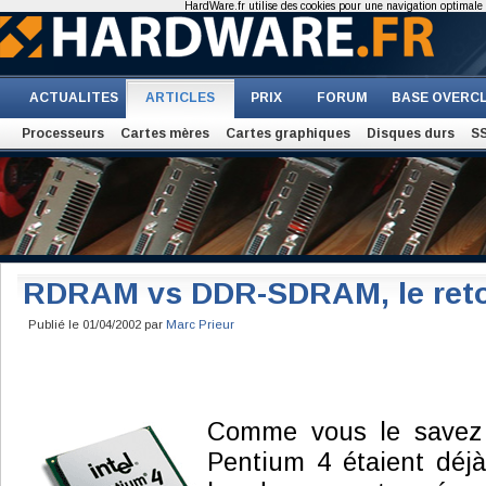
HardWare.fr utilise des cookies pour une navigation optimale et
ACTUALITES
ARTICLES
PRIX
FORUM
BASE OVERC
Processeurs
Cartes mères
Cartes graphiques
Disques durs
S
RDRAM vs DDR-SDRAM, le ret
Publié le 01/04/2002 par
Marc Prieur
Comme vous le savez 
Pentium 4 étaient déj